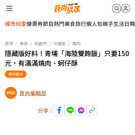
城市玩家
優惠券
節目
熱門
美食
旅行
懶人包
親子
生活
日韓
首頁
/
美食
/
桃園市
/
中壢區
/
燒肉
隱藏版好料！青埔「海陸雙飽飯」只要150
元，有滿滿燒肉、蚵仔酥
桃園市
食尚編輯部
分享：