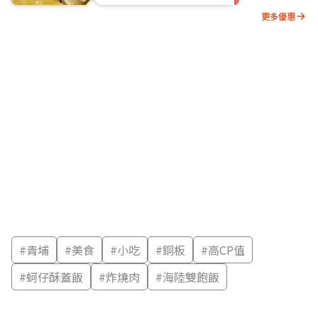
更多優惠
#
青埔
#
美食
#
小吃
#
銅板
#
高CP值
#
蚵仔酥蓋飯
#
炸燒肉
#
海陸雙飽飯