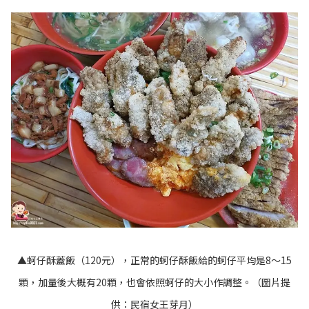
▲蚵仔酥蓋飯（120元），正常的蚵仔酥飯給的蚵仔平均是8～15
顆，加量後大概有20顆，也會依照蚵仔的大小作調整。（圖片提
供：民宿女王芽月）