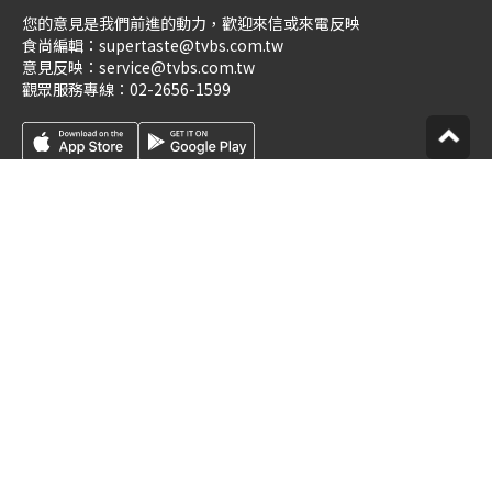
您的意見是我們前進的動力，歡迎來信或來電反映
食尚編輯：
supertaste@tvbs.com.tw
意見反映：
service@tvbs.com.tw
觀眾服務專線：
02-2656-1599
關於食尚玩家
業務服務
公司介紹
隱私權政策
人才招募
網站使用協定
企業動態
數位廣告與贊助政策
優惠券店家招募
節目版權銷售
創作者招募
公開招標
節目表
官方聲明
版權宣告
星藝象娛樂