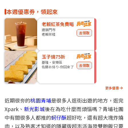
本週優惠券，領起來
老賴紅茶免費喝
連鎖門市
去領取
老賴茶棧
玉子燒75折
基隆・安樂區
去領取
佐藤お帰り-你回來了
更多優惠
近期很夯的
桃園青埔
是很多人逛街出遊的地方，逛完
Xpark、
新光影城
後在為吃什麼而煩惱嗎？青埔社團
中有間很多人都推的
蚵仔酥
超好吃，還有超大塊炸燒
肉，以及熟客才知道的隱藏版超澎派海陸雙飽飯只要