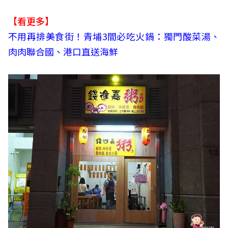
【看更多】
不用再排美食街！青埔3間必吃火鍋：獨門酸菜湯、
肉肉聯合國、港口直送海鮮