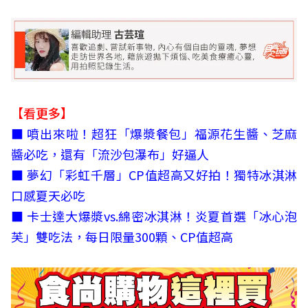
【看更多】
■
噴出來啦！超狂「爆漿餐包」福源花生醬、芝麻
醬必吃，還有「流沙包瀑布」好逼人
■
夢幻「彩虹千層」CP值超高又好拍！獨特冰淇淋
口感夏天必吃
■
卡士達大爆漿vs.綿密冰淇淋！炎夏首選「冰心泡
芙」雙吃法，每日限量300顆、CP值超高