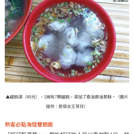
▲餛飩湯（40元），1碗有7顆餛飩，湯加了香油跟油蔥酥。（圖片
提供：民宿女王芽月）
熟客必點海陸雙飽飯