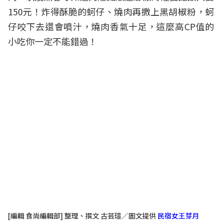
150元！炸得酥脆的蚵仔、燒肉再撒上黑胡椒粉，蚵
仔咬下去還會噴汁，燒肉香氣十足，這麼高CP值的
小吃你一定不能錯過！
[
編輯
食尚編輯部
]
整理、撰文
古芸瑄／圖文提供
民宿女王芽月