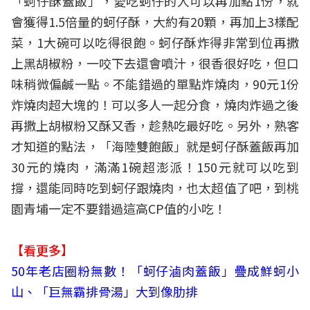
「蚵仔酥蓋飯」，愛吃蚵仔的人可以再加點1份，就
會獲得1.5倍量的蚵仔酥，大約有20顆，再加上3樣配
菜，1大碗可以吃得很飽。蚵仔酥炸得非常到位再撒
上黑胡椒粉，一咬下去還會噴汁，很香很好吃，但口
味稍微偏鹹一點。不能錯過的單點炸燒肉，90元1份
炸燒肉超大塊的！可以多人一起分食，燒肉炸過之後
再撒上胡椒粉又酥又香，趁熱吃最好吃。另外，熟客
才知道的點法，「海陸雙飽飯」就是蚵仔酥蓋飯再加
30元的燒肉，滿滿1碗超澎派！150元就可以吃到
撐，還能同時吃到蚵仔跟燒肉，也太超值了吧，到桃
園青埔一定不要錯過這高CP值的小吃！
【看更多】
50年老店圈粉無數！「蚵仔滷肉蓋飯」疊成鮮蚵小
山、「巨無霸排骨湯」大到像肋排