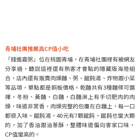
青埔社團推薦高CP值小吃
「錢進嘉粥」位在桃園青埔，在青埔社團裡有被網友
分享過，聽說這裡還有熟客才會點的隱藏版海陸組
合，店內還有販賣肉燥麵、粥、餛飩湯、炸物跟小菜
等品項，單點都是銅板價格。乾麵共有3種麵條可選
擇，冬粉、黃麵、白麵，白麵淋上有手切肥肉的肉
燥，味道非常香，肉燥完整的包覆在白麵上，每一口
都很入味。餛飩湯，40元有7顆餛飩，餛飩也蠻大顆
的，加了香油跟油蔥酥，整體味道偏向客家口味，
CP值蠻高的。