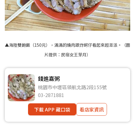
▲海陸雙飽飯（150元），滿滿的燒肉跟炸蚵仔看起來超澎派。（圖
片提供：民宿女王芽月）
錢進嘉粥
桃園市中壢區領航北路2段155號
03-2871881
下載 APP 藏口袋
看店家資訊