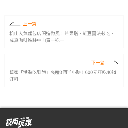
上一篇
松山人氣麵包店開進微風！芒果塔、紅豆圓法必吃，
成真咖啡進駐中山買一送一
下一篇
這家「港點吃到飽」爽嗑3個半小時！600元狂吃40道
好料