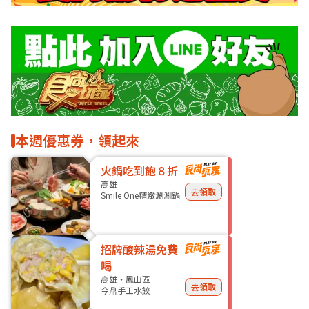
本週優惠券，領起來
火鍋吃到飽８折
高雄
去領取
Smile One精緻涮涮鍋
招牌酸辣湯免費
喝
高雄・鳳山區
去領取
今鼎手工水餃