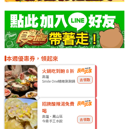
本週優惠券，領起來
火鍋吃到飽８折
高雄
去領取
Smile One精緻涮涮鍋
招牌酸辣湯免費
喝
高雄・鳳山區
去領取
今鼎手工水餃