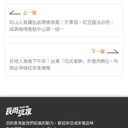
上一篇
松山人氣麵包店開進微風！芒果塔、紅豆圓法必吃，
成真咖啡進駐中山買一送一
下一篇
在地人激推下午茶！台東「花式蔥餅」外脆內軟Q，內
用古早味紅茶免費喝
您的意見是我們前進的動力，歡迎來信或來電反映