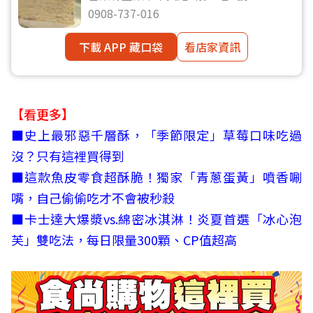
0908-737-016
下載 APP 藏口袋
看店家資訊
【看更多】
■
史上最邪惡千層酥，「季節限定」草莓口味吃過
沒？只有這裡買得到
■
這款魚皮零食超酥脆！獨家「青蔥蛋黃」噴香唰
嘴，自己偷偷吃才不會被秒殺
■
卡士達大爆漿vs.綿密冰淇淋！炎夏首選「冰心泡
芙」雙吃法，每日限量300顆、CP值超高