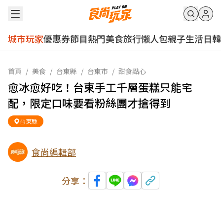
城市玩家
優惠券
節目
熱門
美食
旅行
懶人包
親子
生活
日韓
首頁
/
美食
/
台東縣
/
台東市
/
甜食點心
愈冰愈好吃！台東手工千層蛋糕只能宅
配，限定口味要看粉絲團才搶得到
台東縣
食尚編輯部
分享：