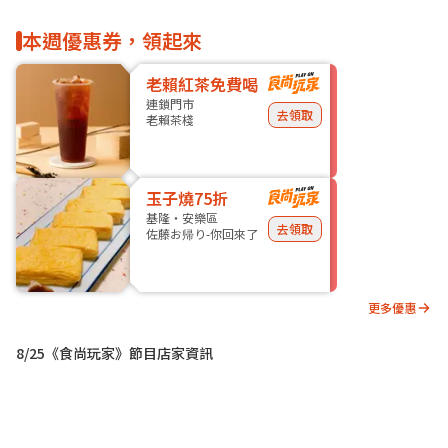
本週優惠券，領起來
老賴紅茶免費喝
連鎖門市
去領取
老賴茶棧
玉子燒75折
基隆・安樂區
去領取
佐藤お帰り-你回來了
更多優惠
8/25《食尚玩家》節目店家資訊