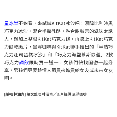
星冰樂
不夠看，來試試KitKat冰沙吧！濃醇比利時黑
巧克力冰沙，混合半熟乳酪，融合甜鹹苦的滋味太誘
人，還加上整根KitKat巧克力條，再撒上KitKat巧克
力餅乾脆片，黑浮咖啡與KitKat聯手推出的「半熟巧
克力起司蛋糕冰沙」和「巧克力海鹽慕斯歐蕾」2款
巧克力
調
飲
限時買一送一，女孩們快找閨密一起分
享，男孩們更要趁情人節買來進貢給女友或未來女友
啊。
[編輯 林涵青] 撰文整理 林涵青／圖片提供 黑浮咖啡