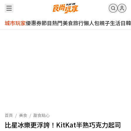
城市玩家
優惠券
節目
熱門
美食
旅行
懶人包
親子
生活
日韓
首頁
/
美食
/
甜食點心
比星冰樂更浮誇！KitKat半熟巧克力起司