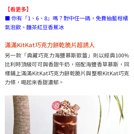
【看更多】
■ 你有「1、6、8」嗎？對中任一碼，免費抽藍柑橘
氣泡飲、麵茶紅豆香蕉冰
滿滿KitKat巧克力餅乾脆片超誘人
另一款「典藏巧克力海鹽慕斯歐蕾」則以經典100%
比利時頂級可可與香甜牛奶，搭配海鹽香草慕斯，同
樣鋪上滿滿KitKat巧克力餅乾脆片與整根KitKat巧克
力條，喝起來香甜濃郁。