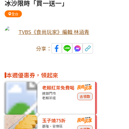
冰沙限時「買一送一」
全台
TVBS《食尚玩家》編輯 林涵青
分享：
本週優惠券，領起來
老賴紅茶免費喝
連鎖門市
去領取
老賴茶棧
玉子燒75折
基隆・安樂區