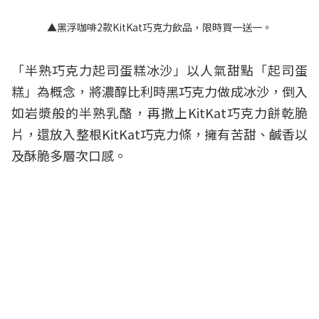
▲黑浮咖啡2款KitKat巧克力飲品，限時買一送一。
「半熟巧克力起司蛋糕冰沙」以人氣甜點「起司蛋
糕」為概念，將濃醇比利時黑巧克力做成冰沙，倒入
如岩漿般的半熟乳酪，再撒上KitKat巧克力餅乾脆
片，還放入整根KitKat巧克力條，擁有苦甜、鹹香以
及酥脆多層次口感。