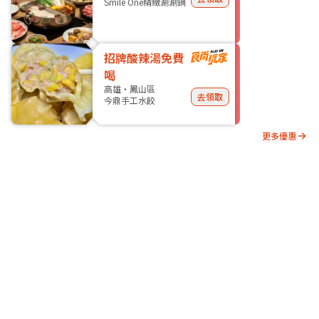
Smile One精緻涮涮鍋
招牌酸辣湯免費
喝
高雄・鳳山區
去領取
今鼎手工水餃
更多優惠