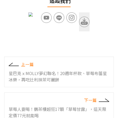
追蹤我們
上一篇
星巴克ｘMOLLY夢幻聯名！20週年杯款、草莓布蕾星
冰樂，再吃辻利抹茶可麗餅
下一篇
草莓人要喝！鶴茶樓超狂17顆「草莓甘露」，這天限
定價77元就能喝