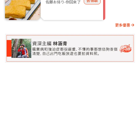
去領取
佐藤お帰り-你回來了
更多優惠