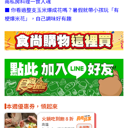
南私房料理一食入魂
■ 你看過整支玉米爆成花嗎？暑假就帶小孩玩「有
梗爆米花」，自己調味好有趣
本週優惠券，領起來
火鍋吃到飽８折
高雄
去領取