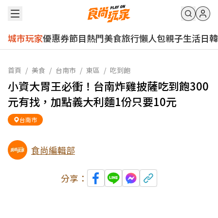
城市玩家
優惠券
節目
熱門
美食
旅行
懶人包
親子
生活
日韓
首頁
/
美食
/
台南市
/
東區
/
吃到飽
小資大胃王必衝！台南炸雞披薩吃到飽300
元有找，加點義大利麵1份只要10元
台南市
食尚編輯部
分享：