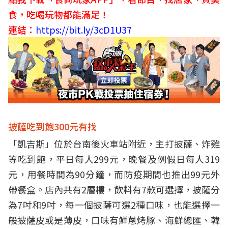
食，吃喝玩物都能滿足！
連結：
https://bit.ly/3cD1U37
披薩吃到飽300元有找
「凱吉斯」位於台南後火車站附近，主打披薩、炸雞
等吃到飽，平日每人299元，晚餐及例假日每人319
元，用餐時間為90分鐘，而防疫期間也推出99元外
帶餐盒。店內共有2層樓，飲料有7款可選擇，披薩分
為7吋和9吋，每一個披薩可選2種口味，也能選擇一
般披薩皮或是薄皮，口味有鮮蔥烤豚、海鮮總匯、韓