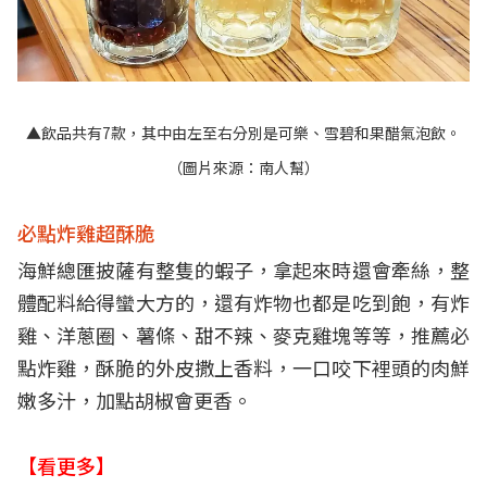
▲飲品共有7款，其中由左至右分別是可樂、雪碧和果醋氣泡飲。
（圖片來源：南人幫）
必點炸雞超酥脆
海鮮總匯披薩有整隻的蝦子，拿起來時還會牽絲，整
體配料給得蠻大方的，還有炸物也都是吃到飽，有炸
雞、洋蔥圈、薯條、甜不辣、麥克雞塊等等，推薦必
點炸雞，酥脆的外皮撒上香料，一口咬下裡頭的肉鮮
嫩多汁，加點胡椒會更香。
【看更多】