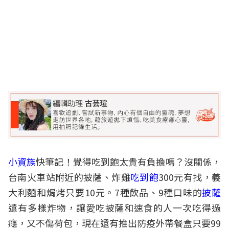
小資族
快筆記！覺得吃到飽太貴有負擔嗎？沒關係，
台南火車站附近的披薩、炸雞
吃到飽
300元有找，義
大利麵和焗烤只要10元。7種飲品、9種口味的
披薩
還有多樣炸物，讓愛吃披薩和速食的人一次吃得過
癮，又不傷荷包，現在還有推出防疫外帶餐盒只要99