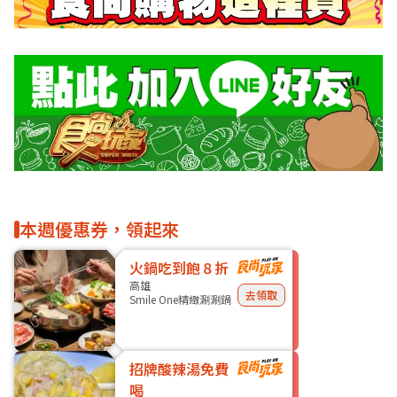
本週優惠券，領起來
火鍋吃到飽８折
高雄
去領取
Smile One精緻涮涮鍋
招牌酸辣湯免費
喝