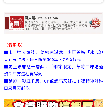
【看更多】
■
卡士達大爆漿vs.綿密冰淇淋！炎夏首選「冰心泡
芙」雙吃法，每日限量300顆、CP值超高
■
史上最邪惡千層酥，「季節限定」草莓口味吃過
沒？只有這裡買得到
■
夢幻「彩虹千層」CP值超高又好拍！獨特冰淇淋
口感夏天必吃