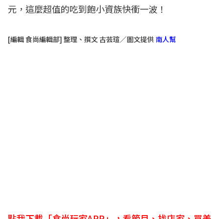
元，這麼超值的吃到飽小資族快衝一波！
[編輯 食尚編輯部] 整理、撰文 古芸瑄／圖文提供
南人幫
點我下載「食尚玩家APP」，看節目、找店家、買美