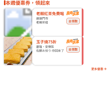
本週優惠券，領起來
老賴紅茶免費喝
連鎖門市
去領取
老賴茶棧
玉子燒75折
基隆・安樂區
去領取
佐藤お帰り-你回來了
更多優惠