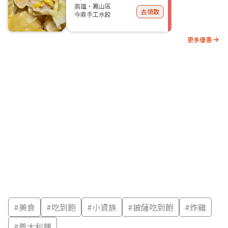
高雄・鳳山區
去領取
今鼎手工水餃
更多優惠
#
美食
#
吃到飽
#
小資族
#
披薩吃到飽
#
炸雞
#
義大利麵