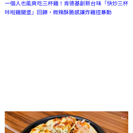
一個人也能爽吃三杯雞！肯德基創新台味「快炒三杯
咔啦雞腿堡」回歸，微辣酥脆感讓炸雞控暴動