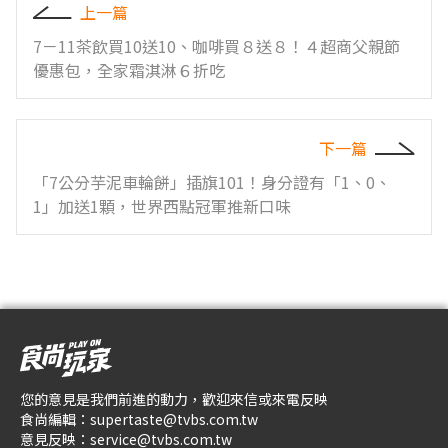
上一篇
7－11茶飲買10送10、咖啡買８送８！４超商父親節
優惠包，全家霜淇淋６折吃
下一篇
「7公分芋泥車輪餅」插旗101！身分證有「1、0、
1」加送1顆，世界西點冠軍推新口味
您的意見是我們前進的動力，歡迎來信或來電反映
食尚編輯：
supertaste@tvbs.com.tw
意見反映：
service@tvbs.com.tw