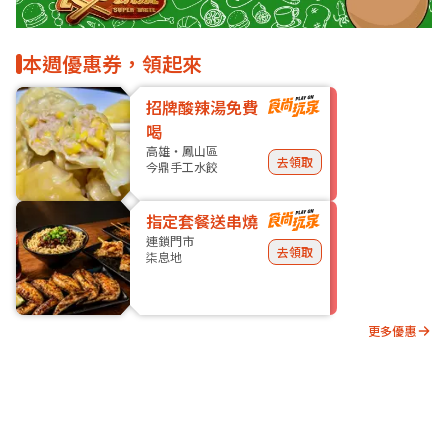
本週優惠券，領起來
招牌酸辣湯免費
喝
高雄・鳳山區
去領取
今鼎手工水餃
指定套餐送串燒
連鎖門市
去領取
柒息地
更多優惠