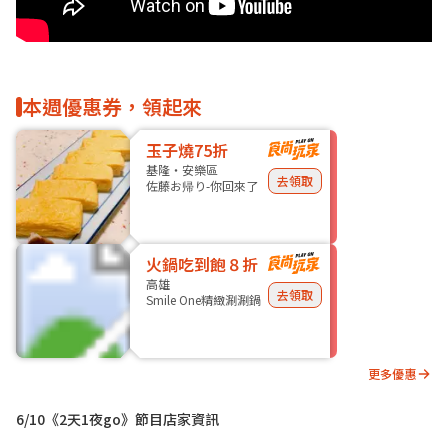
本週優惠券，領起來
玉子燒75折
基隆・安樂區
去領取
佐藤お帰り-你回來了
火鍋吃到飽８折
高雄
去領取
Smile One精緻涮涮鍋
更多優惠
6/10《2天1夜go》節目店家資訊