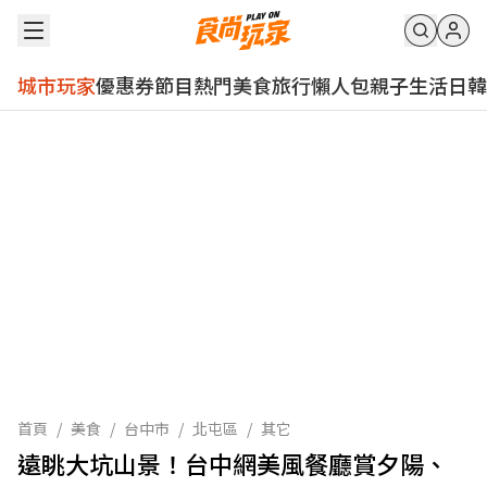
城市玩家
優惠券
節目
熱門
美食
旅行
懶人包
親子
生活
日韓
首頁
/
美食
/
台中市
/
北屯區
/
其它
遠眺大坑山景！台中網美風餐廳賞夕陽、