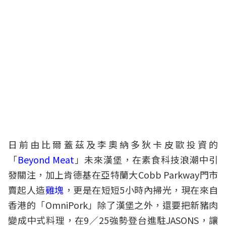
日前由比爾蓋茲及李奧納多狄卡皮歐投資的
「
Beyond Meat
」未來漢堡，在素食科技浪潮中引
發關注，加上肯德基在亞特蘭大Cobb Parkway門市
賣起人造
雞塊
，更是在短短5小時內掃光，現在來自
香港的「OmniPork」除了漢堡之外，還要把新豬肉
變成中式料理，在9／25強勢登台進駐
JASONS
，讓