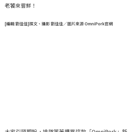
老饕來嘗鮮！
[編輯 劉佳佳]撰文、攝影 劉佳佳／圖片來源 OmniPork官網
大家引頸期盼，排隊等著購買這款「OmniPork」新