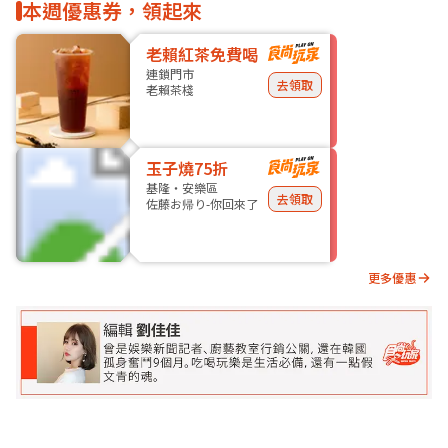
本週優惠券，領起來
老賴紅茶免費喝
連鎖門市
去領取
老賴茶棧
玉子燒75折
基隆・安樂區
去領取
佐藤お帰り-你回來了
更多優惠