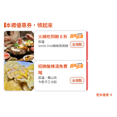
本週優惠券，領起來
火鍋吃到飽８折
高雄
去領取
Smile One精緻涮涮鍋
招牌酸辣湯免費
喝
高雄・鳳山區
去領取
今鼎手工水餃
更多優惠