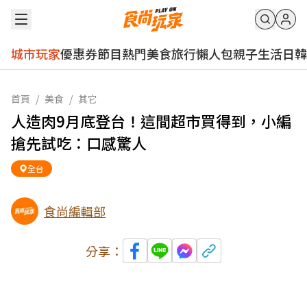
城市玩家
優惠券
節目
熱門
美食
旅行
懶人包
親子
生活
日韓
首頁
/
美食
/
其它
人造肉9月底登台！這間超市買得到，小編
搶先試吃：口感驚人
全台
食尚編輯部
分享：