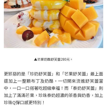
▲芒果奶酪舒芙蕾280元。
更邪惡的是「珍奶舒芙蕾」和「芒果舒芙蕾」最上面
還加上一整顆布丁及奶酪，一切開來流進舒芙蕾當
中，一口一口搭著吃超級幸福！而「泰奶舒芙蕾」則
加上了滿滿芒果，珍珠泰奶超濃的茶香與奶香，加上
珍珠Q彈口感更特別！