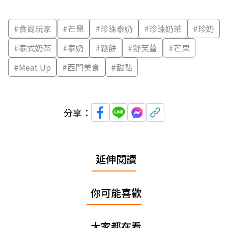
#
食尚玩家
#
芒果
#
珍珠泰奶
#
珍珠奶茶
#
珍奶
#
泰式奶茶
#
泰奶
#
鬆餅
#
舒芙蕾
#
芒果
#
Meat Up
#
西門美食
#
甜點
分享：
延伸閱讀
你可能喜歡
大家都在看