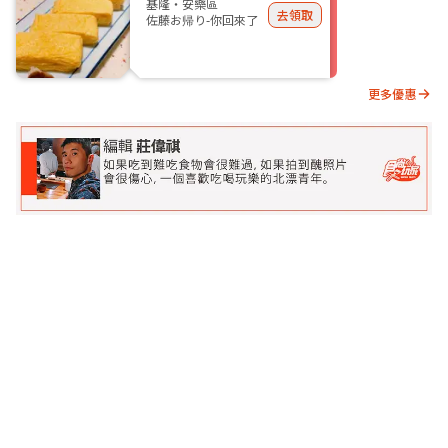
基隆・安樂區
去領取
佐藤お帰り-你回來了
更多優惠