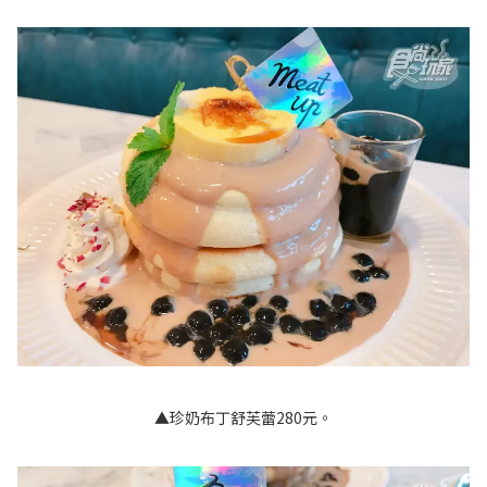
▲珍奶布丁舒芙蕾280元。