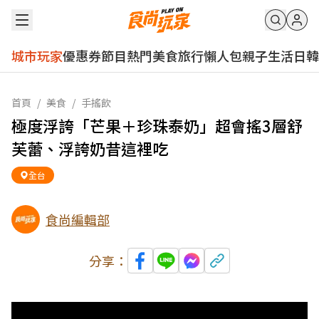
城市玩家
優惠券
節目
熱門
美食
旅行
懶人包
親子
生活
日韓
首頁
/
美食
/
手搖飲
極度浮誇「芒果＋珍珠泰奶」超會搖3層舒
芙蕾、浮誇奶昔這裡吃
全台
食尚編輯部
分享：