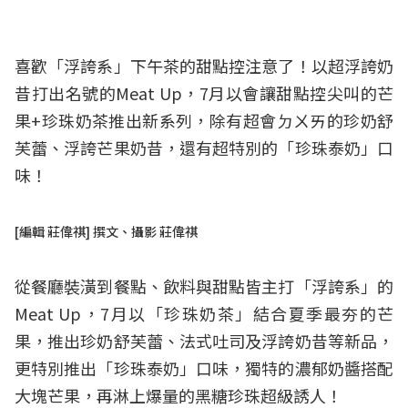
喜歡「浮誇系」下午茶的甜點控注意了！以超浮誇奶
昔打出名號的Meat Up，7月以會讓甜點控尖叫的芒
果+珍珠奶茶推出新系列，除有超會ㄉㄨㄞ的珍奶舒
芙蕾、浮誇芒果奶昔，還有超特別的「珍珠泰奶」口
味！
[編輯 莊偉祺] 撰文、攝影 莊偉祺
從餐廳裝潢到餐點、飲料與甜點皆主打「浮誇系」的
Meat Up，7月以「珍珠奶茶」結合夏季最夯的芒
果，推出珍奶舒芙蕾、法式吐司及浮誇奶昔等新品，
更特別推出「珍珠泰奶」口味，獨特的濃郁奶醬搭配
大塊芒果，再淋上爆量的黑糖珍珠超級誘人！