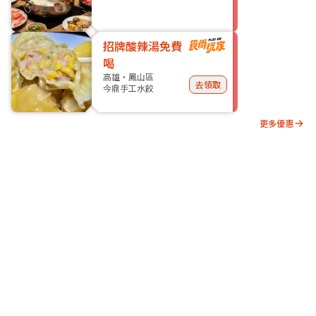
招牌酸辣湯免費
喝
高雄・鳳山區
去領取
今鼎手工水餃
更多優惠