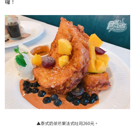
囉！
▲泰式奶茶芒果法式吐司260元。