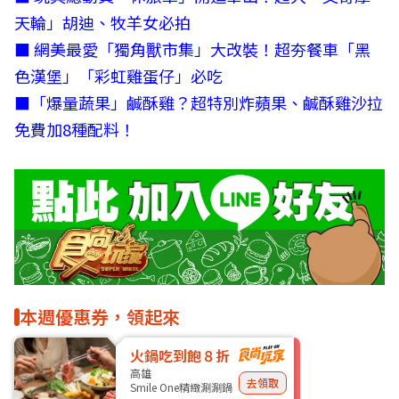
天輪」胡迪、牧羊女必拍
■
網美最愛「獨角獸市集」大改裝！超夯餐車「黑
色漢堡」「彩虹雞蛋仔」必吃
■
「爆量蔬果」鹹酥雞？超特別炸蘋果、鹹酥雞沙拉
免費加8種配料！
本週優惠券，領起來
火鍋吃到飽８折
高雄
去領取
Smile One精緻涮涮鍋