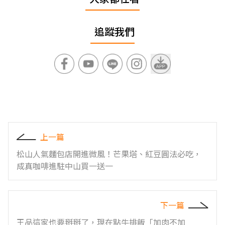
追蹤我們
上一篇
松山人氣麵包店開進微風！芒果塔、紅豆圓法必吃，
成真咖啡進駐中山買一送一
下一篇
王品這家也要掰掰了，現在點牛排飯「加肉不加