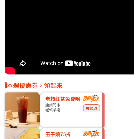
本週優惠券，領起來
老賴紅茶免費喝
連鎖門市
去領取
老賴茶棧
玉子燒75折