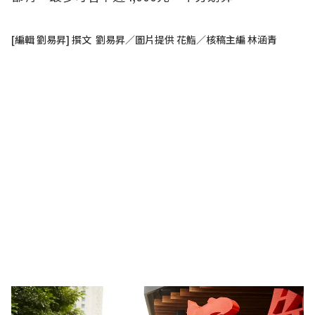
[編輯 劉易昇] 撰文 劉易昇／圖片提供 花鮨／核稿主編 林涵青