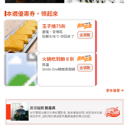
本週優惠券，領起來
玉子燒75折
基隆・安樂區
去領取
佐藤お帰り-你回來了
火鍋吃到飽８折
高雄
去領取
Smile One精緻涮涮鍋
更多優惠