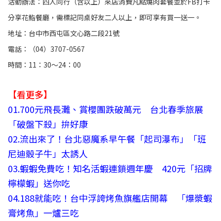
活動辦法：四人同行（含以上）來店消費凡點燒肉套餐並於FB打卡
分享花鮨餐廳，需標記同桌好友二人以上，即可享有買一送一。
地址：台中市西屯區文心路二段21號
電話：（04）3707-0567
時間：11：30～24：00
【看更多】
01.
700元飛長灘、賞櫻團跌破萬元 台北春季旅展
「破盤下殺」拚好康
02.
流出來了！台北惡魔系早午餐「起司瀑布」「班
尼迪骰子牛」太誘人
03.
蝦蝦免費吃！知名活蝦連鎖週年慶 420元「招牌
檸檬蝦」送你吃
04.
188就能吃！台中浮誇烤魚旗艦店開幕 「爆漿蝦
膏烤魚」一爐三吃