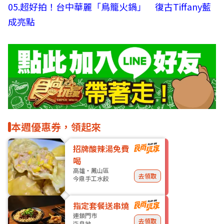
05.
超好拍！台中華麗「鳥籠火鍋」 復古Tiffany藍
成亮點
本週優惠券，領起來
招牌酸辣湯免費
喝
高雄・鳳山區
去領取
今鼎手工水餃
指定套餐送串燒
連鎖門市
去領取
柒息地