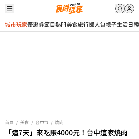
城市玩家
優惠券
節目
熱門
美食
旅行
懶人包
親子
生活
日韓
首頁
/
美食
/
台中市
/
燒肉
「這7天」來吃賺4000元！台中這家燒肉