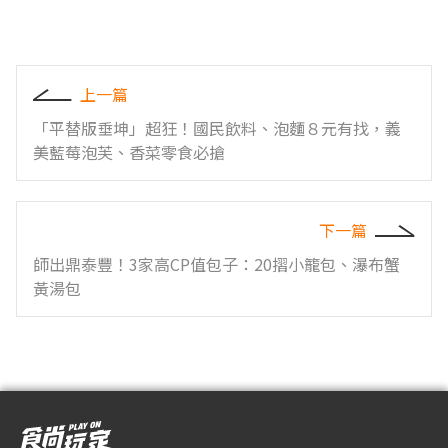
上一篇
「平替版垂坤」超狂！國民飲料、泡麵８元有找，義
美藍莓泡芙、香菜零食必搶
下一篇
師出鼎泰豐！3家高CP值包子：20摺小籠包、瀑布蟹
黃湯包