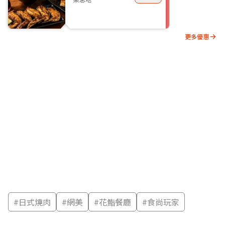
更多優惠
#
日式燒肉
#
網美
#
花鮨餐廳
#
食尚玩家