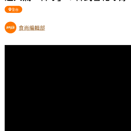
全台
食尚編輯部