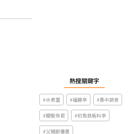
熱搜關鍵字
#
水煮蛋
#
福勝亭
#
惠中蔬食
#
關聖帝君
#
初魚鉄板料亭
#
父親節優惠