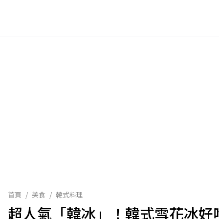
首頁
/
美食
/
韓式料理
超人氣「韓冰」！韓式雪花冰好