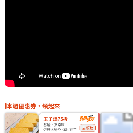
本週優惠券，領起來
玉子燒75折
基隆・安樂區
去領取
佐藤お帰り-你回來了