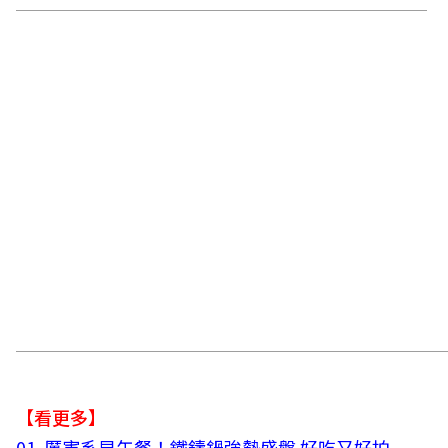
【看更多】
01.
厲害系早午餐！鐵鑄鍋強勢盛盤 好吃又好拍