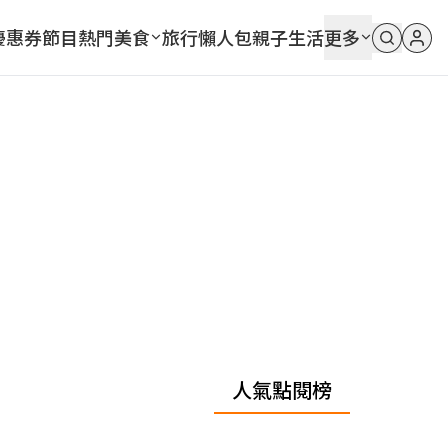
優惠券
節目
熱門
美食
旅行
懶人包
親子
生活
更多
人氣點閱榜