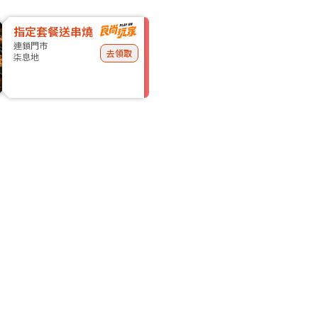
指定套餐送串燒
連鎖門市
去領取
柒息地