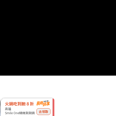
火鍋吃到飽８折
高雄
去領取
Smile One精緻涮涮鍋