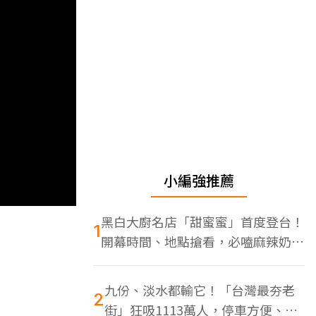
小編強推薦
黑白大廚名店「甜蜜蜜」首度登台！
1
開幕時間、地點搶看，必嗑麻辣奶油
蝦
九份、淡水都輸它！「台灣最夯老
2
街」狂吸1113萬人，停車方便、特