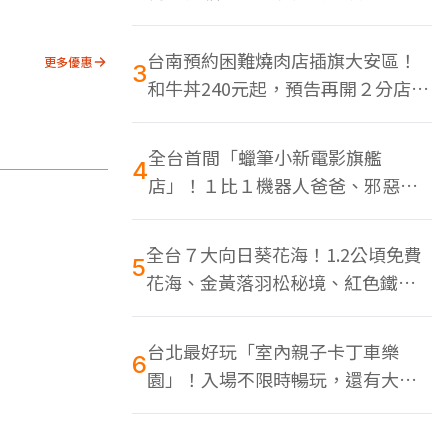
色美食多
台南預約困難燒肉店插旗大安區！
更多優惠
3
和牛丼240元起，預告再開２分店、
地點曝光
全台首間「蠟筆小新電影旗艦
4
店」！１比１機器人爸爸、邪惡正
男，百款周邊買翻
全台７大向日葵花海！1.2公頃免費
5
花海、金黃落羽松秘境、紅色鐵橋
同框
台北最好玩「室內親子卡丁車樂
6
園」！入場不限時暢玩，還有大螢
幕Switch遊戲區