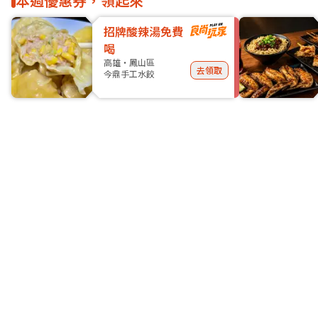
本週優惠券，領起來
招牌酸辣湯免費
喝
高雄・鳳山區
去領取
今鼎手工水餃