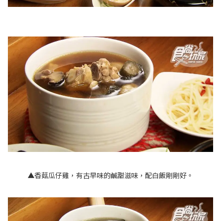
▲香菇瓜仔雞，有古早味的鹹甜滋味，配白飯剛剛好。