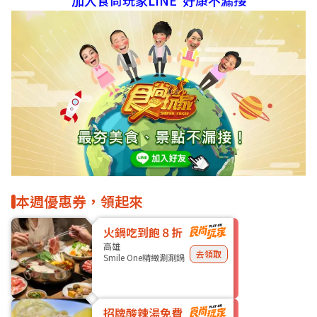
加入食尚玩家LINE 好康不漏接
本週優惠券，領起來
火鍋吃到飽８折
高雄
去領取
Smile One精緻涮涮鍋
招牌酸辣湯免費