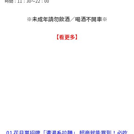
時間：11：30～22：00
※未成年請勿飲酒／喝酒不開車※
【看更多】
01.
花月嵐招牌「濃湯系拉麵」 超商就能買到！必吃