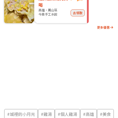
喝
高雄・鳳山區
去領取
今鼎手工水餃
更多優惠
#
城裡的小月光
#
雞湯
#
個人雞湯
#
高雄
#
美食