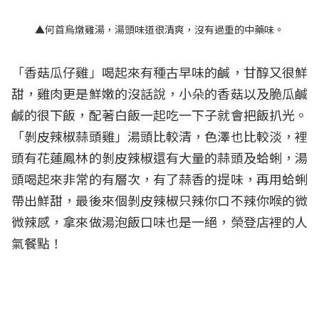
▲何首烏燉雞湯，湯頭味道很清爽，沒有過重的中藥味。
「香菇瓜仔雞」喝起來有種古早味的鹹，甘醇又很鮮
甜，雞肉更是鮮嫩的沒話說，小朵的香菇以及脆瓜鹹
鹹的很下飯，配著白飯一起吃一下子就會把飯扒光。
「剝皮辣椒蒜頭雞」湯頭比較清，色澤也比較淡，裡
頭有花蓮鳳林的剝皮辣椒還有大量的蒜頭及蛤蜊，湯
頭喝起來非常的有層次，有了蒜香的提味，再用蛤蜊
帶出鮮甜，最後來個剝皮辣椒只辣你口不辣你喉的微
微辣感，拿來做湯泡飯口味也是一絕，榮登店裡的人
氣餐點！