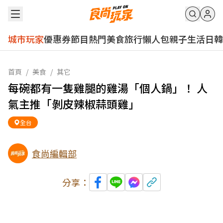
城市玩家
優惠券
節目
熱門
美食
旅行
懶人包
親子
生活
日韓
首頁
/
美食
/
其它
每碗都有一隻雞腿的雞湯「個人鍋」！ 人
氣主推「剝皮辣椒蒜頭雞」
全台
食尚編輯部
分享：