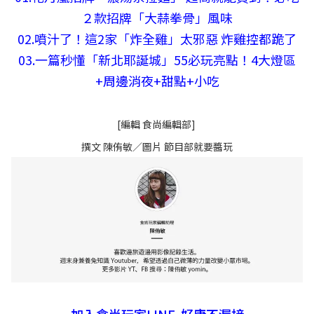
２款招牌「大蒜拳骨」風味
02.
噴汁了！這2家「炸全雞」太邪惡 炸雞控都跪了
03.
一篇秒懂「新北耶誕城」55必玩亮點！4大燈區
+周邊消夜+甜點+小吃
[編輯 食尚編輯部]
撰文 陳侑敏／圖片 節目部就要醬玩