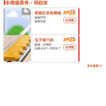
本週優惠券，領起來
老賴紅茶免費喝
連鎖門市
去領取
老賴茶棧
玉子燒75折
基隆・安樂區
去領取
佐藤お帰り-你回來了
更多優惠