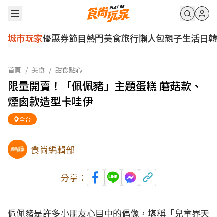
城市玩家
優惠券
節目
熱門
美食
旅行
懶人包
親子
生活
日韓
首頁
/
美食
/
甜食點心
限量開賣！「佩佩豬」主題蛋糕 蘑菇款、
煙囪款造型卡哇伊
全台
食尚編輯部
分享：
佩佩豬是許多小朋友心目中的偶像，堪稱「兒童界天