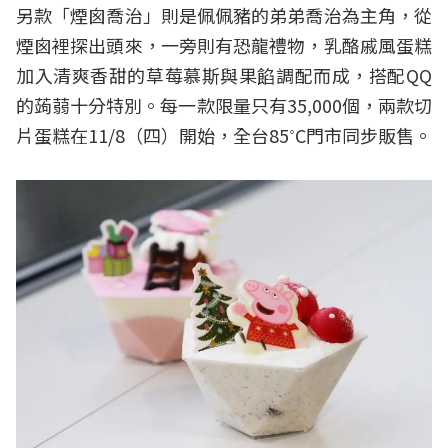
另款「煙囪喬治」則是佩佩豬的弟弟喬治為主角，從
煙囪裡探出頭來，一旁則有恐龍禮物，乳酪戚風蛋糕
加入清爽香甜的草莓慕斯與果餡調配而成，搭配QQ
的蒟蒻十分特別。每一款限量只有35,000個，兩款切
片蛋糕在11/8（四）開始，全台85˚C門市同步販售。