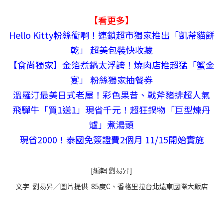
【看更多】
Hello Kitty粉絲衝啊！連鎖超市獨家推出「凱蒂貓餅
乾」 超美包裝快收藏
【食尚獨家】金箔煮鍋太浮誇！燒肉店推超猛「蟹金
宴」 粉絲獨家抽餐券
溫羅汀最美日式老屋！彩色果昔、戰斧豬排超人氣
飛驒牛「買1送1」現省千元！超狂鍋物「巨型煉丹
爐」煮湯頭
現省2000！泰國免簽證費2個月 11/15開始實施
[編輯 劉易昇]
文字 劉易昇／圖片提供 85度C、香格里拉台北遠東國際大飯店