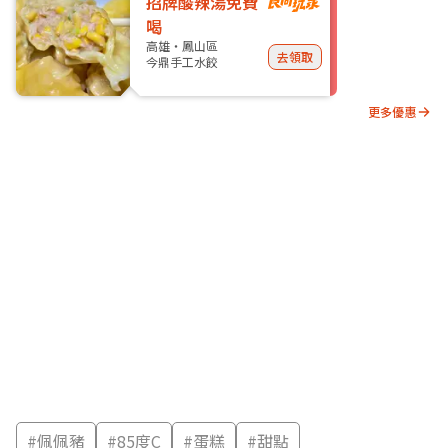
招牌酸辣湯免費
喝
高雄・鳳山區
去領取
今鼎手工水餃
更多優惠
#
佩佩豬
#
85度C
#
蛋糕
#
甜點