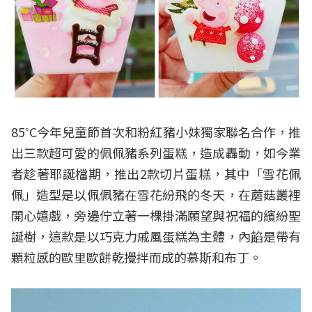
85˚C今年兒童節首次和粉紅豬小妹獨家聯名合作，推
出三款超可愛的佩佩豬系列蛋糕，造成轟動，如今業
者趁著耶誕檔期，推出2款切片蛋糕，其中「雪花佩
佩」造型是以佩佩豬在雪花紛飛的冬天，在蘑菇叢裡
開心嬉戲，旁邊佇立著一棵掛滿願望與祝福的繽紛聖
誕樹，這款是以巧克力戚風蛋糕為主體，內餡是帶有
顆粒感的歐里歐餅乾攪拌而成的慕斯和布丁。