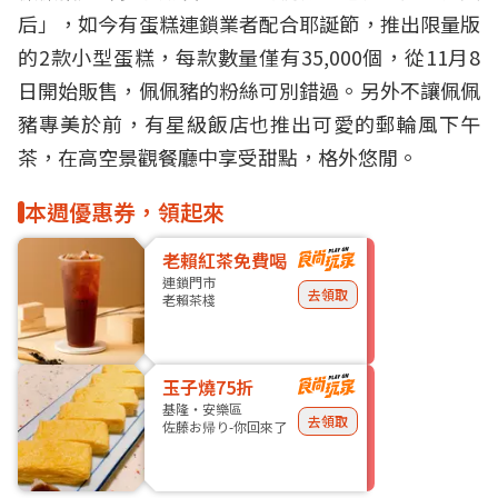
后」，如今有蛋糕連鎖業者配合耶誕節，推出限量版
的2款小型蛋糕，每款數量僅有35,000個，從11月8
日開始販售，佩佩豬的粉絲可別錯過。另外不讓佩佩
豬專美於前，有星級飯店也推出可愛的郵輪風下午
茶，在高空景觀餐廳中享受甜點，格外悠閒。
本週優惠券，領起來
老賴紅茶免費喝
連鎖門市
去領取
老賴茶棧
玉子燒75折
基隆・安樂區
去領取
佐藤お帰り-你回來了