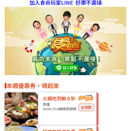
加入食尚玩家LINE 好康不漏接
本週優惠券，領起來
火鍋吃到飽８折
高雄
去領取
Smile One精緻涮涮鍋