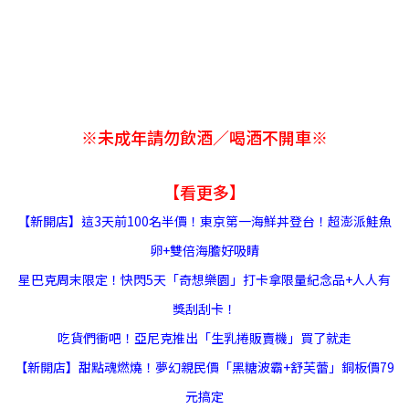
※未成年請勿飲酒／喝酒不開車※
【看更多】
【新開店】這3天前100名半價！東京第一海鮮丼登台！超澎派鮭魚
卵+雙倍海膽好吸
睛
星巴克周末限定！快閃5天「奇想樂園」打卡拿限量紀念品+人人有
獎刮刮卡！
吃貨們衝吧！亞尼克推出「生乳捲販賣機」買了就走
【新開店】甜點魂燃燒！夢幻親民價「黑糖波霸+舒芙蕾」銅板價79
元搞定