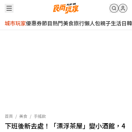
城市玩家
優惠券
節目
熱門
美食
旅行
懶人包
親子
生活
日韓
首頁
/
美食
/
手搖飲
下班後新去處！「漂浮茶屋」變小酒館，4