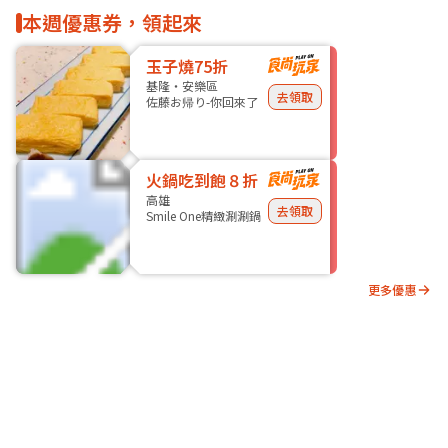
本週優惠券，領起來
玉子燒75折
基隆・安樂區
去領取
佐藤お帰り-你回來了
火鍋吃到飽８折
高雄
去領取
Smile One精緻涮涮鍋
更多優惠