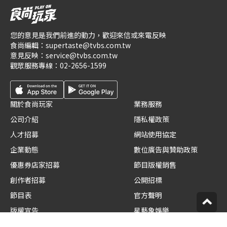
您的意見是我們前進的動力，歡迎來信或來電反映
食尚編輯：
supertaste@tvbs.com.tw
意見反映：
service@tvbs.com.tw
觀眾服務專線：
02-2656-1599
關於食尚玩家
業務服務
公司介紹
隱私權政策
人才招募
網站使用協定
企業動態
數位廣告與贊助政策
優惠券店家招募
節目版權銷售
創作者招募
公開招標
節目表
官方聲明
版權宣告
星藝象娛樂