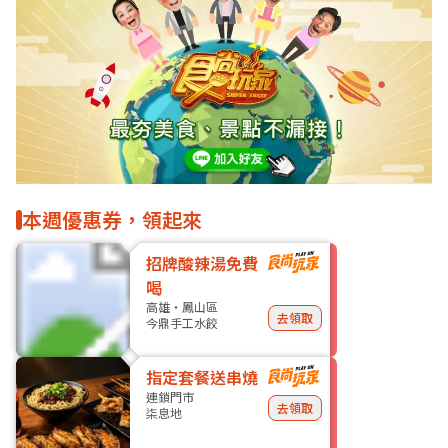
本週優惠券，領起來
招牌酸辣湯免費
喝
高雄・鳳山區
去領取
今鼎手工水餃
指定套餐送串燒
連鎖門市
去領取
柒息地