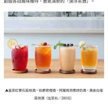
創造各自風味獨特、香氣清新的「漂浮茶酒」。
▲皇家紅寶石荔枝酒、伯爵君橙酒、阿薩姆貝禮詩奶酒、黃金白毫
荔枝酒（左至右／280元）