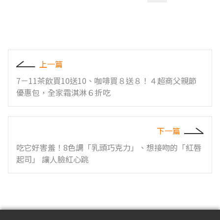
上一篇
7－11茶飲買10送10、咖啡買８送８！４超商父親節
優惠包，全家霜淇淋６折吃
下一篇
吃它好害羞！8色調「乳頭巧克力」、想接吻的「紅唇
起司」 讓人臉紅心跳