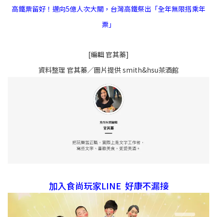
高鐵票留好！邁向5億人次大關，台灣高鐵祭出「全年無限搭乘年
票」
[編輯 官其蓁]
資料整理 官其蓁／圖片提供 smith&hsu茶酒館
加入食尚玩家LINE 好康不漏接