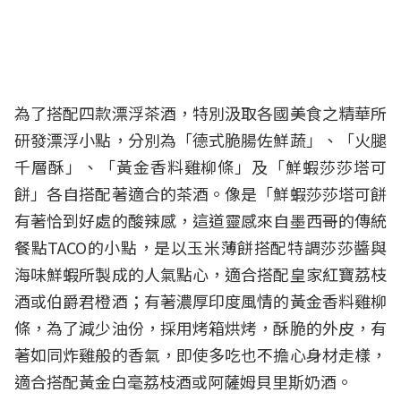
為了搭配四款漂浮茶酒，特別汲取各國美食之精華所
研發漂浮小點，分別為「德式脆腸佐鮮蔬」、「火腿
千層酥」、「黃金香料雞柳條」及「鮮蝦莎莎塔可
餅」各自搭配著適合的茶酒。像是「鮮蝦莎莎塔可餅
有著恰到好處的酸辣感，這道靈感來自墨西哥的傳統
餐點TACO的小點，是以玉米薄餅搭配特調莎莎醬與
海味鮮蝦所製成的人氣點心，適合搭配皇家紅寶荔枝
酒或伯爵君橙酒；有著濃厚印度風情的黃金香料雞柳
條，為了減少油份，採用烤箱烘烤，酥脆的外皮，有
著如同炸雞般的香氣，即使多吃也不擔心身材走樣，
適合搭配黃金白毫荔枝酒或阿薩姆貝里斯奶酒。