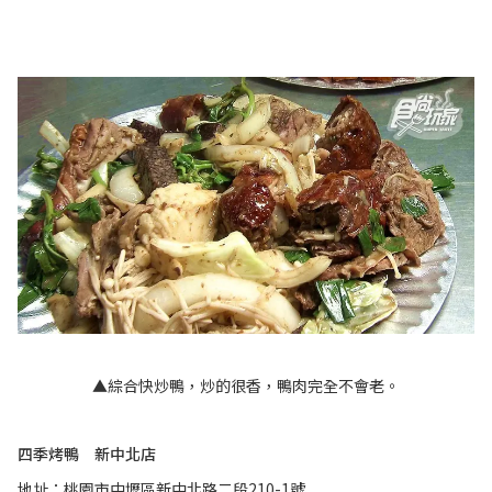
▲綜合快炒鴨，炒的很香，鴨肉完全不會老。
四季烤鴨 新中北店
地址：桃園市中壢區新中北路二段210-1號