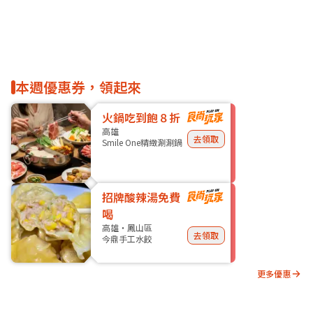
本週優惠券，領起來
火鍋吃到飽８折
高雄
去領取
Smile One精緻涮涮鍋
招牌酸辣湯免費
喝
高雄・鳳山區
去領取
今鼎手工水餃
更多優惠