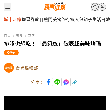
城市玩家
優惠券
節目
熱門
美食
旅行
懶人包
親子
生活
日韓
首頁
/
美食
/
其它
排隊也想吃！「最餓感」破表超美味烤鴨
全台
食尚編輯部
分享：