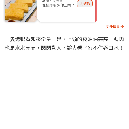
基隆・安樂區
去領取
佐藤お帰り-你回來了
更多優惠
一隻烤鴨看起來份量十足，上頭的皮油油亮亮，鴨肉
也是水水亮亮，閃閃動人，讓人看了忍不住吞口水！