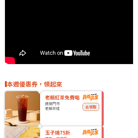
本週優惠券，領起來
老賴紅茶免費喝
連鎖門市
去領取
老賴茶棧
玉子燒75折