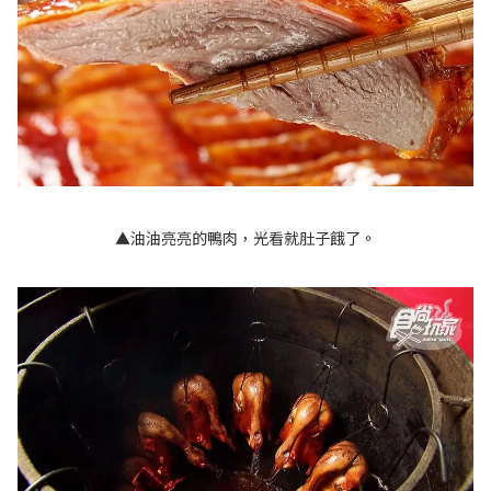
▲油油亮亮的鴨肉，光看就肚子餓了。