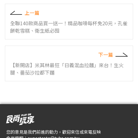
上一篇
全聯140款商品買一送一！精品咖啡每杯免20元，孔雀
餅乾雪糕、衛生紙必囤
下一篇
【新開店】米其林最狂「日義混血拉麵」來台！生火
腿、番茄沙拉都下麵
您的意見是我們前進的動力，歡迎來信或來電反映
食尚編輯：
supertaste@tvbs.com.tw