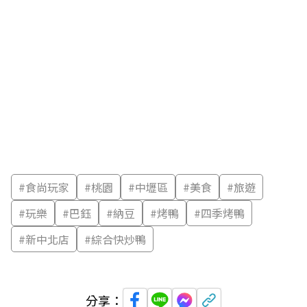
#
食尚玩家
#
桃園
#
中壢區
#
美食
#
旅遊
#
玩樂
#
巴鈺
#
納豆
#
烤鴨
#
四季烤鴨
#
新中北店
#
綜合快炒鴨
分享：