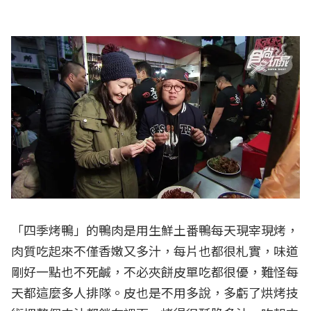
「四季烤鴨」的鴨肉是用生鮮土番鴨每天現宰現烤，
肉質吃起來不僅香嫩又多汁，每片也都很札實，味道
剛好一點也不死鹹，不必夾餅皮單吃都很優，難怪每
天都這麼多人排隊。皮也是不用多說，多虧了烘烤技