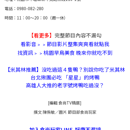
電話：0980-082-280
時間：11：00～20：00（週一休）
【看更多】
完整節目內容不漏勾
看影音﹥﹥節目影片整集爽爽看就點我
找資訊﹥﹥桃園早鳥美食 晚來你就吃不到
【米其林推薦】沒吃過這４隻鴨？別說你吃了米其林
台北揪團必吃 「星星」的烤鴨
高雄人大推的老字號烤鴨吃過沒？
[編輯 食尚TV精選]
撰文 陳侑敏／圖片 節目部食尚玩家
加入食尚玩家LINE 好康不漏接