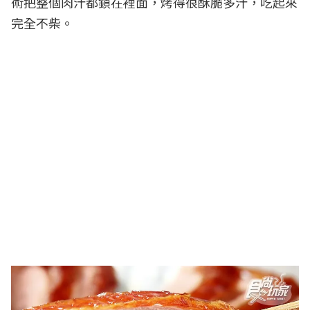
術把整個肉汁都鎖在裡面，烤得很酥脆多汁，吃起來
完全不柴。