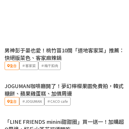
男神彭于晏也愛！桃竹苗10間「道地客家菜」推薦：
快絕版菜色、客家麻辣鍋
全台
＃客家菜
＃梅干扣肉
JOGUMAN咖啡廳開了！夢幻檸檬果園免費拍，韓式
糖餅、蘋果雞蛋糕、加價周邊
全台
＃JOGUMAN
＃CACO cafe
「LINE FRIENDS minini甜甜圈」買一送一！加購超
優惠