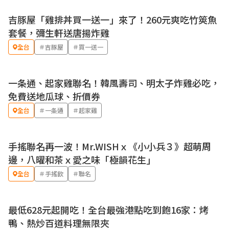
吉豚屋「雞排丼買一送一」來了！260元爽吃竹筴魚
優惠
套餐，彌生軒送唐揚炸雞
全台
＃吉豚屋
＃買一送一
一条通、起家雞聯名！韓風壽司、明太子炸雞必吃，
優惠
免費送地瓜球、折價券
全台
＃一条通
＃起家雞
手搖聯名再一波！Mr.WISHｘ《小小兵３》超萌周
邊，八曜和茶ｘ愛之味「極韻花生」
全台
＃手搖飲
＃聯名
最低628元起開吃！全台最強港點吃到飽16家：烤
鴨、熱炒百道料理無限夾