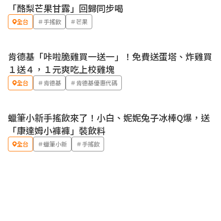
優惠
「酪梨芒果甘露」回歸同步喝
全台
＃手搖飲
＃芒果
肯德基「咔啦脆雞買一送一」！免費送蛋塔、炸雞買
優惠
１送４，１元爽吃上校雞塊
全台
＃肯德基
＃肯德基優惠代碼
蠟筆小新手搖飲來了！小白、妮妮兔子冰棒Q爆，送
「康達姆小褲褲」裝飲料
全台
＃蠟筆小新
＃手搖飲