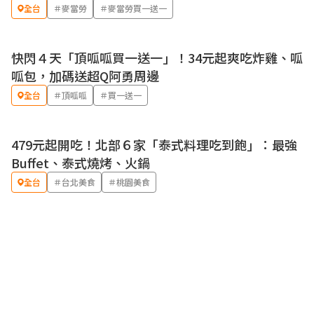
全台
＃麥當勞
＃麥當勞買一送一
快閃４天「頂呱呱買一送一」！34元起爽吃炸雞、呱
優惠
呱包，加碼送超Q阿勇周邊
全台
＃頂呱呱
＃買一送一
479元起開吃！北部６家「泰式料理吃到飽」：最強
優惠
Buffet、泰式燒烤、火鍋
全台
＃台北美食
＃桃園美食