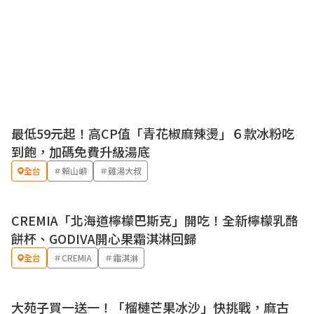
最低59元起！高CP值「青花椒麻辣燙」６款冰粉吃
到飽，加碼免費升級湯底
全台
＃賴山嶼
＃雞湯大叔
CREMIA「北海道檸檬巴斯克」開吃！全新檸檬乳酪
優惠
餅杯、GODIVA開心果霜淇淋回歸
全台
＃CREMIA
＃霜淇淋
大苑子買一送一！「榴槤芒果冰沙」快挑戰，麻古