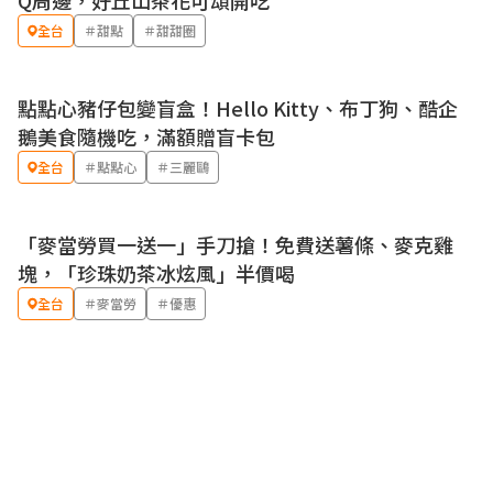
Q周邊，好丘山茶花可頌開吃
全台
＃甜點
＃甜甜圈
點點心豬仔包變盲盒！Hello Kitty、布丁狗、酷企
鵝美食隨機吃，滿額贈盲卡包
全台
＃點點心
＃三麗鷗
「麥當勞買一送一」手刀搶！免費送薯條、麥克雞
優惠
塊，「珍珠奶茶冰炫風」半價喝
全台
＃麥當勞
＃優惠