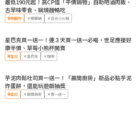
最低190元起！高CP值「平價鍋物」自助吧滷肉飯、
優惠
古早味零食、鍋燒麵暢吃
桃園市
＃喫夥鍋
＃百元小火鍋
星巴克買一送一！連３天買一送一必喝，世足應援好
優惠
康半價、草莓小熊杯開賣
全台
＃星巴克
＃咖啡
芋泥肉鬆吐司買一送一！「晨間廚房」新品必點芋泥
優惠
炸蛋餅，還能玩遊戲抽獎
全台
＃晨間廚房
＃買一送一