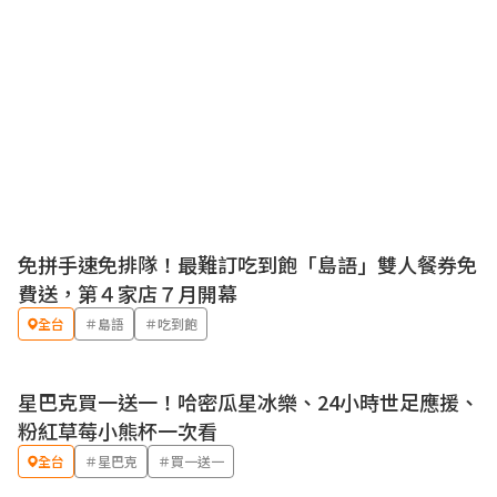
免拼手速免排隊！最難訂吃到飽「島語」雙人餐券免
優惠
費送，第４家店７月開幕
全台
＃島語
＃吃到飽
星巴克買一送一！哈密瓜星冰樂、24小時世足應援、
優惠
粉紅草莓小熊杯一次看
全台
＃星巴克
＃買一送一