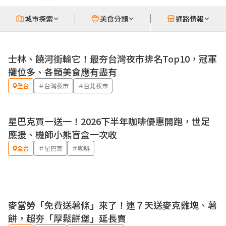
城市探索
美食分類
通路情報
士林、饒河街輸它！最夯台灣夜市排名Top10，冠軍
攤位多、各類美食應有盡有
全台
＃台灣夜市
＃台北夜市
星巴克買一送一！2026下半年咖啡優惠開跑，世足
優惠
應援、機師小熊盲盒一次收
全台
＃星巴克
＃咖啡
麥當勞「免費送薯條」來了！連７天送麥克雞塊、薯
優惠
餅，超夯「厚鬆餅堡」延長賣