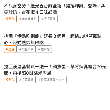
不只麥當勞！繼光香香雞全新「搖搖炸雞」登場，黑
優惠
糖珍奶、青花椒４口味必嗑
全台
＃繼光香香雞
＃搖搖薯條
桃園「港點吃到飽」延長３個月！超過30道蒸籠點
心、港式熱炒無限吃
全台
＃桃園美食
＃吃到飽
拉亞漢堡套餐買一送一！鮪魚蛋、草莓煉乳組合70元
優惠
起，再搶超Q酷洛米周邊
全台
＃拉亞漢堡
＃拉亞漢堡買一送一