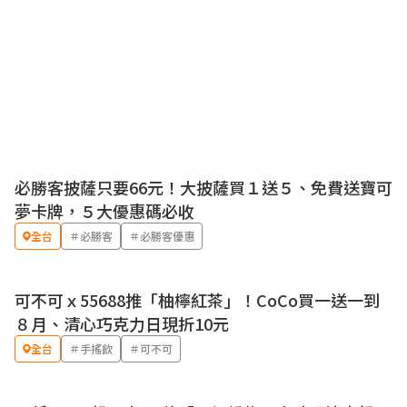
必勝客披薩只要66元！大披薩買１送５、免費送寶可
優惠
夢卡牌，５大優惠碼必收
全台
＃必勝客
＃必勝客優惠
可不可ｘ55688推「柚檸紅茶」！CoCo買一送一到
優惠
８月、清心巧克力日現折10元
全台
＃手搖飲
＃可不可