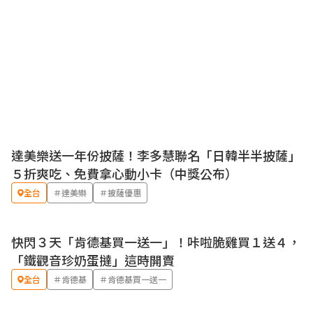
達美樂送一年份披薩！李多慧聯名「日韓半半披薩」
優惠
５折爽吃、免費拿心動小卡（中獎公布）
全台
＃達美樂
＃披薩優惠
快閃３天「肯德基買一送一」！咔啦脆雞買１送４，
優惠
「鐵觀音珍奶蛋撻」這時開賣
全台
＃肯德基
＃肯德基買一送一