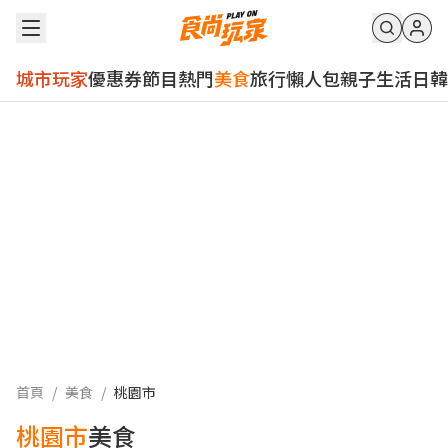
城市玩家
優惠券
節目
熱門
美食
旅行
懶人包
親子
生活
日韓
首頁
/
美食
/
桃園市
桃園市
美食