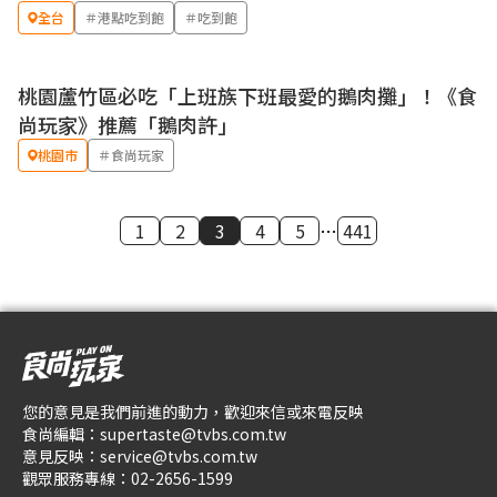
全台
＃港點吃到飽
＃吃到飽
桃園蘆竹區必吃「上班族下班最愛的鵝肉攤」！《食
尚玩家》推薦「鵝肉許」
桃園市
＃食尚玩家
1
2
3
4
5
…
441
您的意見是我們前進的動力，歡迎來信或來電反映
食尚編輯：
supertaste@tvbs.com.tw
意見反映：
service@tvbs.com.tw
觀眾服務專線：
02-2656-1599