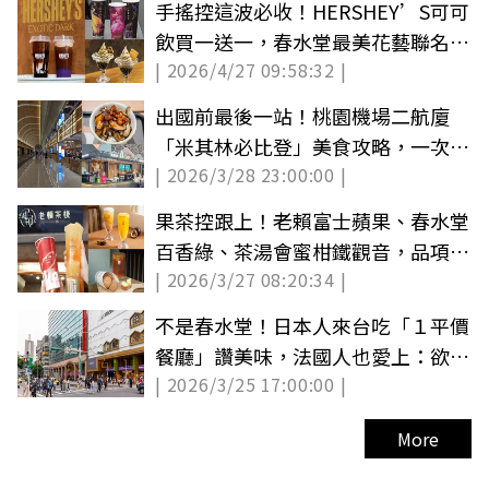
手搖控這波必收！HERSHEY’S可可
飲買一送一，春水堂最美花藝聯名、
| 2026/4/27 09:58:32 |
焙茶霜淇淋
出國前最後一站！桃園機場二航廈
「米其林必比登」美食攻略，一次收
| 2026/3/28 23:00:00 |
集最強台灣之光
果茶控跟上！老賴富士蘋果、春水堂
百香綠、茶湯會蜜柑鐵觀音，品項價
| 2026/3/27 08:20:34 |
格一覽
不是春水堂！日本人來台吃「１平價
餐廳」讚美味，法國人也愛上：欲罷
| 2026/3/25 17:00:00 |
不能
More