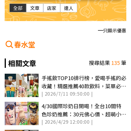
全部
文章
店家
達人
只顯示優惠
春水堂
相關文章
搜尋結果
135
筆
手搖飲TOP10排行榜，愛喝手搖的必
收藏！精選推薦40款飲料，菜單必喝
| 2026/7/11 09:50:00 |
一次看
4/30國際珍奶日開喝！全台10間特
色珍奶推薦：30元佛心價、超萌小熊
| 2026/4/29 12:00:00 |
奶茶