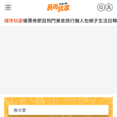
城市玩家
優惠券
節目
熱門
美食
旅行
懶人包
親子
生活
日韓