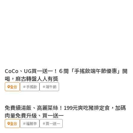
CoCo、UG買一送一！６間「手搖飲端午節優惠」開
優惠
喝，麻古轉盤人人有獎
全台
＃手搖飲
＃端午節
免費續湯飯、高麗菜絲！199元爽吃豬排定食，加碼
優惠
肉量免費升級、買一送一
全台
＃福勝亭
＃買一送一