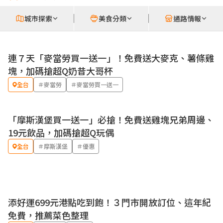
城市探索
美食分類
通路情報
連７天「麥當勞買一送一」！免費送大麥克、薯條雞
優惠
塊，加碼搶超Q奶昔大哥杯
全台
＃麥當勞
＃麥當勞買一送一
「摩斯漢堡買一送一」必搶！免費送雞塊兄弟周邊、
優惠
19元飲品，加碼搶超Q玩偶
全台
＃摩斯漢堡
＃優惠
添好運699元港點吃到飽！３門市開放訂位、這年紀
免費，推薦菜色整理