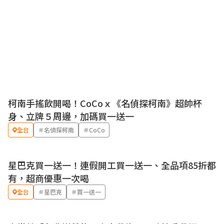
柯南手搖飲開喝！CoCoｘ《名偵探柯南》超帥杯
優惠
身、立牌５周邊，加碼買一送一
全台
＃名偵探柯南
＃CoCo
星巴克買一送一！連假開工買一送一、全品項85折都
優惠
有，超商優惠一次喝
全台
＃星巴克
＃買一送一