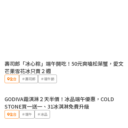
壽司郎「冰心粽」端午開吃！50元爽嗑松葉蟹，愛文
優惠
芒果雪花冰只賣２週
全台
＃壽司郎
＃端午節
GODIVA霜淇淋２天半價！冰品端午優惠，COLD
優惠
STONE買一送一、31冰淇淋免費升級
全台
＃端午
＃冰品