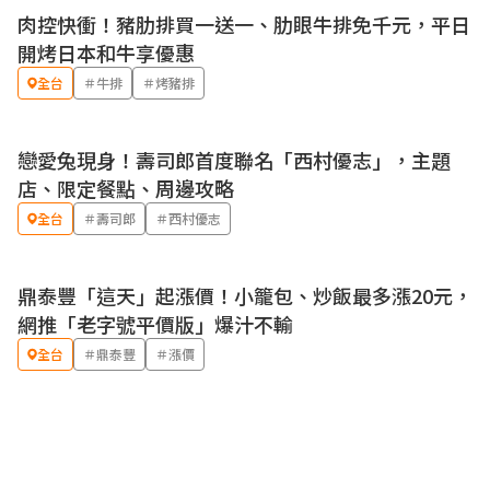
肉控快衝！豬肋排買一送一、肋眼牛排免千元，平日
優惠
開烤日本和牛享優惠
全台
＃牛排
＃烤豬排
戀愛兔現身！壽司郎首度聯名「西村優志」，主題
優惠
店、限定餐點、周邊攻略
全台
＃壽司郎
＃西村優志
鼎泰豐「這天」起漲價！小籠包、炒飯最多漲20元，
網推「老字號平價版」爆汁不輸
全台
＃鼎泰豐
＃漲價