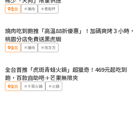
稀少「天狗」限量供應
全台
＃燒肉
＃老乾杯
燒肉吃到飽推「高溫88折優惠」！加碼爽烤３小時，
優惠
桃園分店免費送黑虎蝦
全台
＃燒肉
＃肉次方
全台首推「虎斑青蛙火鍋」超獵奇！469元起吃到
優惠
飽，百款自助吧＋芒果無限夾
全台
＃千葉火鍋
＃火鍋