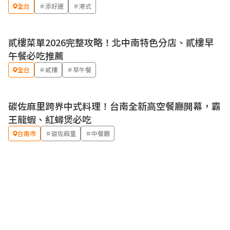
全台
＃添好運
＃港式
貳樓菜單2026完整攻略！北中南特色分店、貳樓早
午餐必吃推薦
全台
＃貳樓
＃早午餐
碳佐麻里跨界中式料理！台南全新高空餐廳開幕，霸
王龍蝦、紅蟳煲必吃
台南市
＃碳佐麻里
＃中餐廳