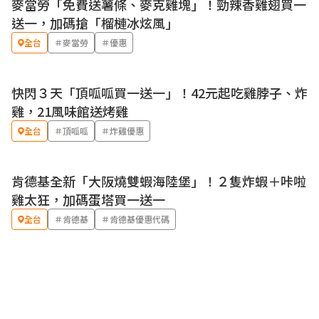
麥當勞「免費送薯條、麥克雞塊」！勁辣香雞翅買一
優惠
送一，加碼搶「榴槤冰炫風」
全台
＃麥當勞
＃優惠
快閃３天「頂呱呱買一送一」！42元起吃雞脖子、炸
優惠
雞，21風味館送烤雞
全台
＃頂呱呱
＃炸雞優惠
肯德基全新「大阪燒雙蝦海陸堡」！２隻炸蝦＋咔啦
優惠
雞太狂，加碼蛋塔買一送一
全台
＃肯德基
＃肯德基優惠代碼