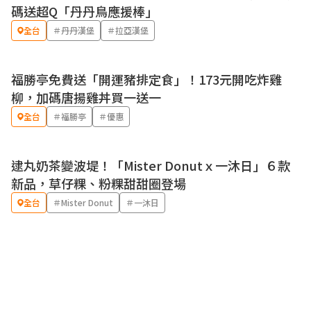
優惠
碼送超Q「丹丹鳥應援棒」
全台
＃丹丹漢堡
＃拉亞漢堡
福勝亭免費送「開運豬排定食」！173元開吃炸雞
優惠
柳，加碼唐揚雞丼買一送一
全台
＃福勝亭
＃優惠
逮丸奶茶變波堤！「Mister Donutｘ一沐日」６款
優惠
新品，草仔粿、粉粿甜甜圈登場
全台
＃Mister Donut
＃一沐日