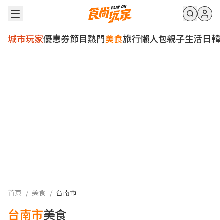
城市玩家
優惠券
節目
熱門
美食
旅行
懶人包
親子
生活
日韓
首頁
/
美食
/
台南市
台南市
美食