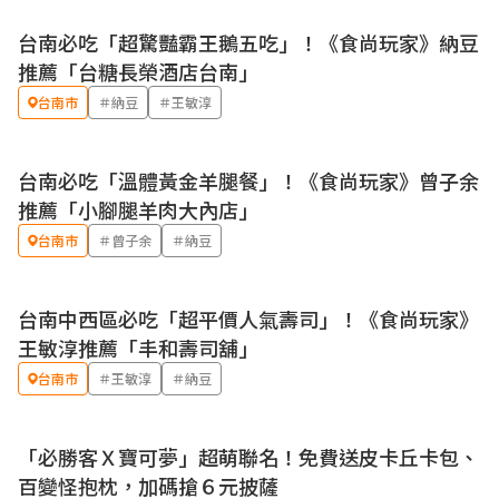
台南必吃「超驚豔霸王鵝五吃」！《食尚玩家》納豆
推薦「台糖長榮酒店台南」
台南市
＃納豆
＃王敏淳
台南必吃「溫體黃金羊腿餐」！《食尚玩家》曾子余
推薦「小腳腿羊肉大內店」
台南市
＃曾子余
＃納豆
台南中西區必吃「超平價人氣壽司」！《食尚玩家》
王敏淳推薦「丰和壽司舖」
台南市
＃王敏淳
＃納豆
「必勝客Ｘ寶可夢」超萌聯名！免費送皮卡丘卡包、
優惠
百變怪抱枕，加碼搶６元披薩