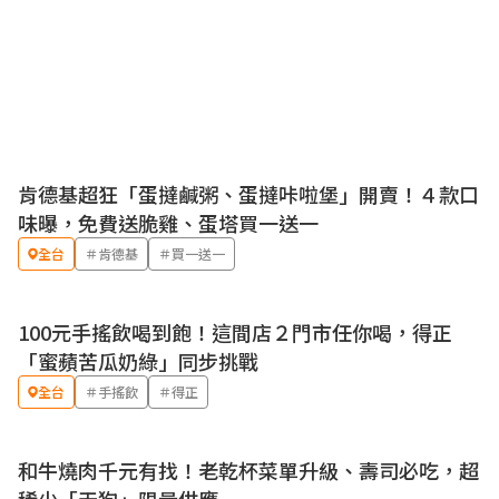
肯德基超狂「蛋撻鹹粥、蛋撻咔啦堡」開賣！４款口
優惠
味曝，免費送脆雞、蛋塔買一送一
全台
＃肯德基
＃買一送一
100元手搖飲喝到飽！這間店２門市任你喝，得正
優惠
「蜜蘋苦瓜奶綠」同步挑戰
全台
＃手搖飲
＃得正
和牛燒肉千元有找！老乾杯菜單升級、壽司必吃，超