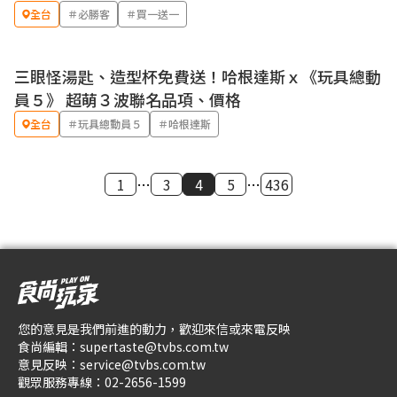
全台
＃必勝客
＃買一送一
三眼怪湯匙、造型杯免費送！哈根達斯ｘ《玩具總動
優惠
員５》 超萌３波聯名品項、價格
全台
＃玩具總動員５
＃哈根達斯
1
…
3
4
5
…
436
您的意見是我們前進的動力，歡迎來信或來電反映
食尚編輯：
supertaste@tvbs.com.tw
意見反映：
service@tvbs.com.tw
觀眾服務專線：
02-2656-1599