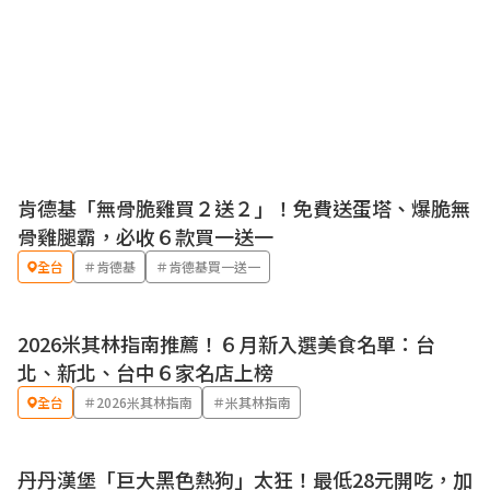
肯德基「無骨脆雞買２送２」！免費送蛋塔、爆脆無
優惠
骨雞腿霸，必收６款買一送一
全台
＃肯德基
＃肯德基買一送一
2026米其林指南推薦！６月新入選美食名單：台
北、新北、台中６家名店上榜
全台
＃2026米其林指南
＃米其林指南
丹丹漢堡「巨大黑色熱狗」太狂！最低28元開吃，加