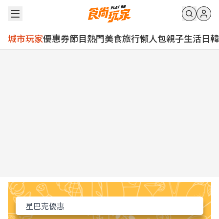
城市玩家
優惠券
節目
熱門
美食
旅行
懶人包
親子
生活
日韓