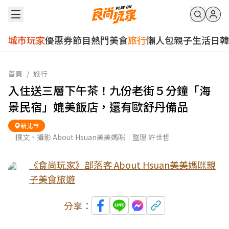
城市玩家
優惠券
節目
熱門
美食
旅行
懶人包
親子
生活
日韓
首頁
/
旅行
入住送三層下午茶！九份老街５分鐘「海
景民宿」媲美飯店，還有歐舒丹備品
新北市
｜撰文、攝影 About Hsuan美美媽咪｜整理 許世哲
《食尚玩家》部落客 About Hsuan美美媽咪親
子美食旅遊
分享：