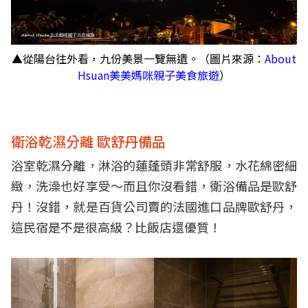
▲從陽台往外看，九份美景一覽無遺。（圖片來源：
About
Hsuan美美媽咪親子美食旅遊
）
衛浴乾濕分離 歐舒丹備品
浴室乾濕分離，淋浴的蓮蓬頭非常舒服，水花綿密細
緻，洗澡也好享受～而且你沒看錯，衛浴備品是歐舒
丹！沒錯，就是百貨公司賣的法國進口品牌歐舒丹，
這民宿是不是很高級？比飯店還優質！