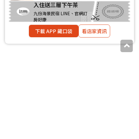
入住送三層下午茶
九份海景民宿 LINE、官網訂
房好康
下載 APP 藏口袋
看店家資訊
本週優惠券，領起來
火鍋吃到飽８折
高雄
去領取
Smile One精緻涮涮鍋
招牌酸辣湯免費
喝
高雄・鳳山區
去領取
今鼎手工水餃