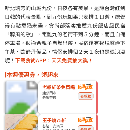
新北瑞芳的山城九份，日夜各有美景，是讓台灣紅到
日韓的代表景點，到九份玩如果只安排１日遊，總覺
得有點意猶未盡，食尚部落客推薦九份飯店級民宿
「聽風的歌」，距離九份老街不到５分鐘，而且自備
停車場，很適合親子自駕出遊，民宿還有祕境尊爵下
午茶、歐舒丹備品，情侶安排個２天１夜也是很浪漫
呢！
下載食尚APP，天天免費抽大獎！
本週優惠券，領起來
老賴紅茶免費喝
連鎖門市
去領取
老賴茶棧
玉子燒75折
基隆・安樂區
去領取