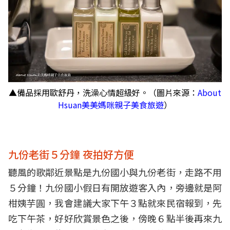
▲備品採用歐舒丹，洗澡心情超級好。（圖片來源：
About
Hsuan美美媽咪親子美食旅遊
）
九份老街５分鐘 夜拍好方便
聽風的歌鄰近景點是九份國小與九份老街，走路不用
５分鐘！九份國小假日有開放遊客入內，旁邊就是阿
柑姨芋圓，我會建議大家下午３點就來民宿報到，先
吃下午茶，好好欣賞景色之後，傍晚６點半後再來九