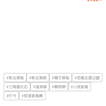
#
新北景點
#
新北鶯歌
#
親子景點
#
恐龍主題公園
#
三角龍化石
#
溜滑梯
#
攀爬網
#
小孩放電
#
打卡
#
部落客推薦