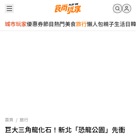
城市玩家
優惠券
節目
熱門
美食
旅行
懶人包
親子
生活
日韓
首頁
/
旅行
巨大三角龍化石！新北「恐龍公園」先衝