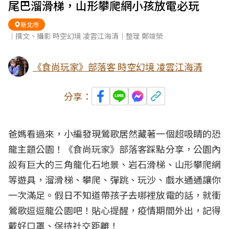
尾巴溜滑梯，山形攀爬網小孩放電必玩
新北市
｜撰文、攝影 時空幻境 凌雲江海清｜整理 鄭竣榮
《食尚玩家》部落客 時空幻境 凌雲江海清
分享：
爸媽看過來，小編發現
鶯歌
居然藏著一個超吸睛的
恐
龍主題公園
！《食尚玩家》部落客踩點分享，公園內
設有巨大的三角龍化石地景、岩石
滑梯
、山形攀爬網
等遊具，溜滑梯、攀爬、彈跳、玩沙、戲水通通讓你
一次滿足。假日不知道帶孩子去哪裡放電的話，就衝
鶯歌逗逗龍公園吧！貼心提醒，疫情期間外出，記得
戴好口罩、保持社交距離！