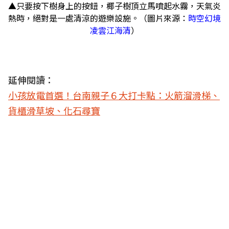
▲只要按下樹身上的按鈕，椰子樹頂立馬噴起水霧，天氣炎
熱時，絕對是一處清涼的遊樂設施。（圖片來源：
時空幻境
凌雲江海清
）
延伸閱讀：
小孩放電首選！台南親子６大打卡點：火箭溜滑梯、
貨櫃滑草坡、化石尋寶