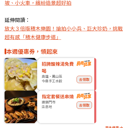
坡、小火車，繽紛造景超好拍
延伸閱讀：
放大３倍版積木樂園！搶拍小小兵、巨大珍奶，挑戰
超有感「積木健康步道」
本週優惠券，領起來
招牌酸辣湯免費
喝
高雄・鳳山區
去領取
今鼎手工水餃
指定套餐送串燒
連鎖門市
去領取
柒息地
更多優惠