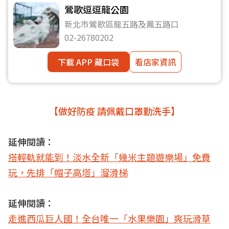
鶯歌逗逗龍公園
新北市鶯歌區龍五路及鳳五路口
02-26780202
下載 APP 藏口袋
看店家資訊
【做好防疫 請佩戴口罩勤洗手】
延伸閱讀：
搭輕軌就能到！淡水全新「幾米主題遊樂場」免費
玩，先排「帽子高塔」溜滑梯
延伸閱讀：
走進西瓜巨人國！全台唯一「水果樂園」爽玩滑草