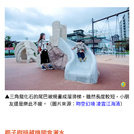
▲三角龍化石的尾巴被規畫成溜滑梯，雖然長度較短，小朋
友還是樂此不疲。（圖片來源：
時空幻境 凌雲江海清
）
椰子樹暗藏機關會灑水