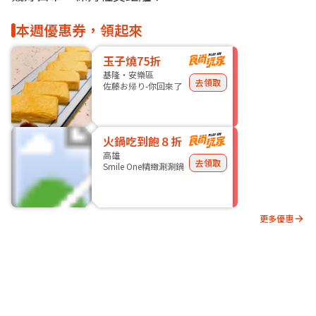
本週優惠券，領起來
玉子燒75折
基隆・安樂區
去領取
佐藤お帰り-你回來了
火鍋吃到飽８折
高雄
去領取
Smile One精緻涮涮鍋
更多優惠