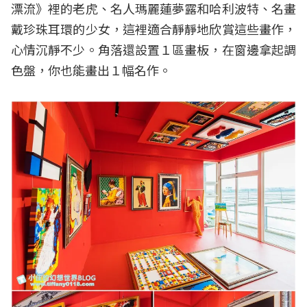
漂流》裡的老虎、名人瑪麗蓮夢露和哈利波特、名畫
戴珍珠耳環的少女，這裡適合靜靜地欣賞這些畫作，
心情沉靜不少。角落還設置１區畫板，在窗邊拿起調
色盤，你也能畫出１幅名作。