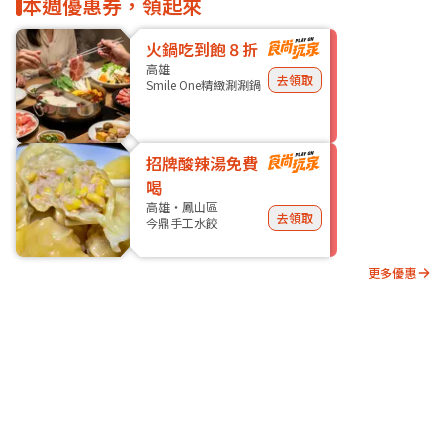
本週優惠券，領起來
火鍋吃到飽８折
高雄
去領取
Smile One精緻涮涮鍋
招牌酸辣湯免費
喝
高雄・鳳山區
去領取
今鼎手工水餃
更多優惠