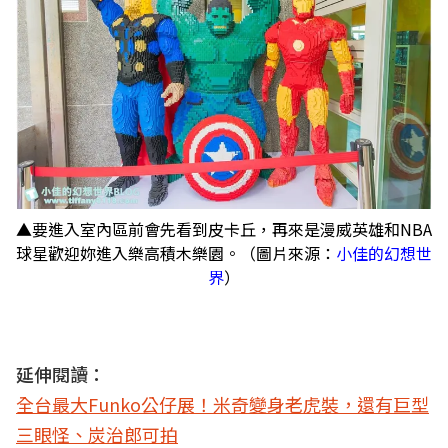
▲要進入室內區前會先看到皮卡丘，再來是漫威英雄和NBA
球星歡迎妳進入樂高積木樂園。（圖片來源：
小佳的幻想世
界
）
延伸閱讀：
全台最大Funko公仔展！米奇變身老虎裝，還有巨型
三眼怪、炭治郎可拍