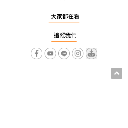
大家都在看
追蹤我們
上一篇
第５晚免費住！麗星郵輪秋季早鳥優惠一次玩日韓，
１招再爽領1200餐飲金