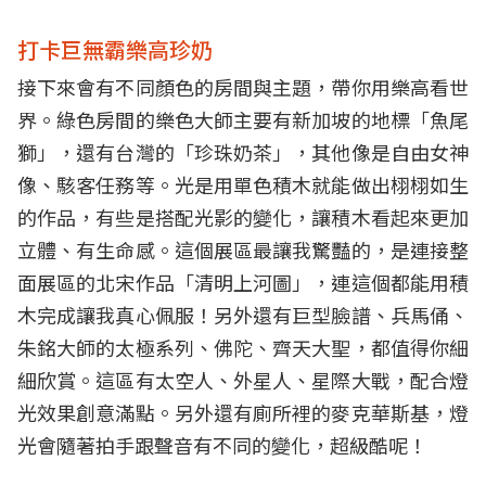
打卡巨無霸樂高珍奶
接下來會有不同顏色的房間與主題，帶你用樂高看世
界。綠色房間的樂色大師主要有新加坡的地標「魚尾
獅」，還有台灣的「珍珠奶茶」，其他像是自由女神
像、駭客任務等。光是用單色積木就能做出栩栩如生
的作品，有些是搭配光影的變化，讓積木看起來更加
立體、有生命感。這個展區最讓我驚豔的，是連接整
面展區的北宋作品「清明上河圖」，連這個都能用積
木完成讓我真心佩服！另外還有巨型臉譜、兵馬俑、
朱銘大師的太極系列、佛陀、齊天大聖，都值得你細
細欣賞。這區有太空人、外星人、星際大戰，配合燈
光效果創意滿點。另外還有廁所裡的麥克華斯基，燈
光會隨著拍手跟聲音有不同的變化，超級酷呢！