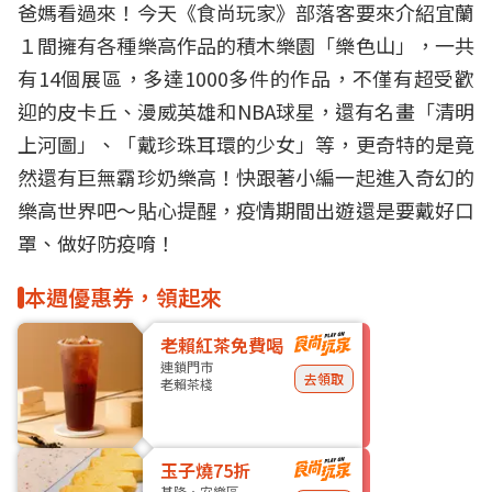
爸媽看過來！今天《食尚玩家》部落客要來介紹
宜蘭
１間擁有各種
樂高
作品的積木
樂園
「樂色山」，一共
有14個展區，多達1000多件的作品，不僅有超受歡
迎的皮卡丘、漫威英雄和NBA球星，還有名畫「清明
上河圖」、「戴珍珠耳環的少女」等，更奇特的是竟
然還有巨無霸珍奶樂高！快跟著小編一起進入奇幻的
樂高世界吧～貼心提醒，疫情期間出遊還是要戴好口
罩、做好防疫唷！
本週優惠券，領起來
老賴紅茶免費喝
連鎖門市
去領取
老賴茶棧
玉子燒75折
基隆・安樂區