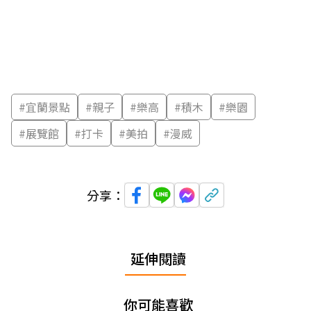
#
宜蘭景點
#
親子
#
樂高
#
積木
#
樂園
#
展覽館
#
打卡
#
美拍
#
漫威
分享：
延伸閱讀
你可能喜歡