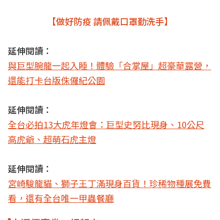
【做好防疫 請佩戴口罩勤洗手】
延伸閱讀：
與巨型腕龍一起入睡！體驗「合掌屋」超豪華露營，
還能打卡台版侏儸紀公園
延伸閱讀：
全台必拍13大虎年燈會：巨型史努比現身、10公尺
高虎爺、超萌石虎主燈
延伸閱讀：
宮崎駿龍貓、獅子王丁滿現身百貨！珍稀物種展免費
看，還有全台唯一甲蟲餐廳