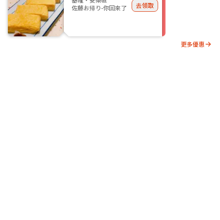
去領取
佐藤お帰り-你回來了
更多優惠