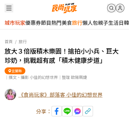
城市玩家
優惠券
節目
熱門
美食
旅行
懶人包
親子
生活
日韓
首頁
/
旅行
放大３倍版積木樂園！搶拍小小兵、巨大
珍奶，挑戰超有感「積木健康步道」
宜蘭縣
｜撰文、攝影 小佳的幻想世界｜整理 歐陽珮婕
《食尚玩家》部落客 小佳的幻想世界
分享：