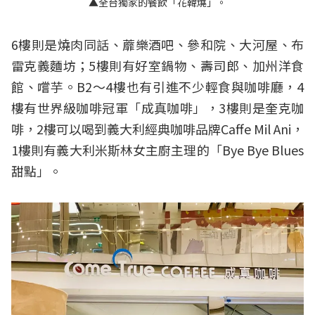
▲全台獨家的餐飲「花韓燒」。
6樓則是燒肉同話、蘼樂酒吧、參和院、大河屋、布
雷克義麵坊；5樓則有好室鍋物、壽司郎、加州洋食
館、嚐芋。B2～4樓也有引進不少輕食與咖啡廳，4
樓有世界級咖啡冠軍「成真咖啡」，3樓則是奎克咖
啡，2樓可以喝到義大利經典咖啡品牌Caffe Mil Ani，
1樓則有義大利米斯林女主廚主理的「Bye Bye Blues
甜點」。