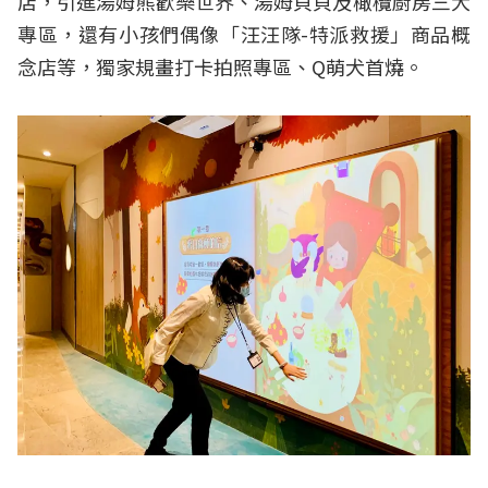
店，引進湯姆熊歡樂世界、湯姆貝貝及橄欖廚房三大
專區，還有小孩們偶像「汪汪隊-特派救援」商品概
念店等，獨家規畫打卡拍照專區、Q萌犬首燒。