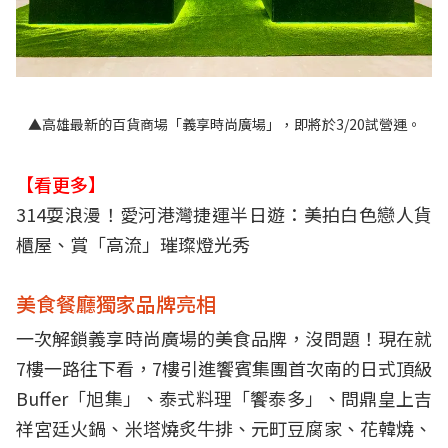
▲高雄最新的百貨商場「義享時尚廣場」，即將於3/20試營運。
【看更多】
314耍浪漫！愛河港灣捷運半日遊：美拍白色戀人貨
櫃屋、賞「高流」璀璨燈光秀
美食餐廳獨家品牌亮相
一次解鎖義享時尚廣場的美食品牌，沒問題！現在就
7樓一路往下看，7樓引進饗賓集團首次南的日式頂級
Buffer「旭集」、泰式料理「饗泰多」、問鼎皇上吉
祥宮廷火鍋、米塔燒炙牛排、元町豆腐家、花韓燒、