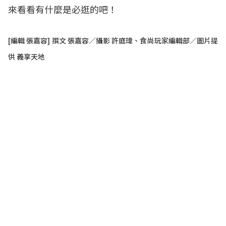
來看看有什麼是必逛的吧！
[編輯 張嘉容] 撰文 張嘉容／攝影 許庭瑋、食尚玩家編輯部／圖片提
供 義享天地