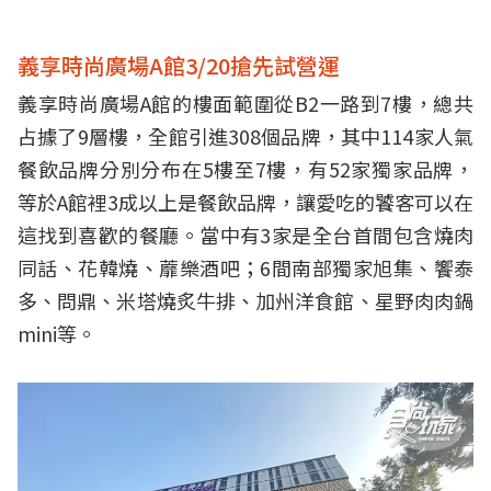
義享時尚廣場A館3/20搶先試營運
義享時尚廣場A館的樓面範圍從B2一路到7樓，總共
占據了9層樓，全館引進308個品牌，其中114家人氣
餐飲品牌分別分布在5樓至7樓，有52家獨家品牌，
等於A館裡3成以上是餐飲品牌，讓愛吃的饕客可以在
這找到喜歡的餐廳。當中有3家是全台首間包含燒肉
同話、花韓燒、蘼樂酒吧；6間南部獨家旭集、饗泰
多、問鼎、米塔燒炙牛排、加州洋食館、星野肉肉鍋
mini等。