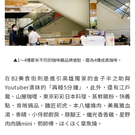
▲1～4樓都有不同的咖啡廳品牌進駐，圖為4樓成真咖啡。
在B2美食街則是進引高雄獨家的金子半之助與
Youtuber滴妹的「再睡5分鐘」，此外，還有江戶
龍、山屋咖哩、東京彩彩日本料理、蒸鮮腸粉、快義
點、肯啃鍋品、麵匠初虎、本八幡燒肉、美鳳豬血
湯、泰晴、小侍郎廚房、豚腳王、繼光香香雞、星野
肉肉鍋mini、鄧師傅、ほくほく章魚燒。