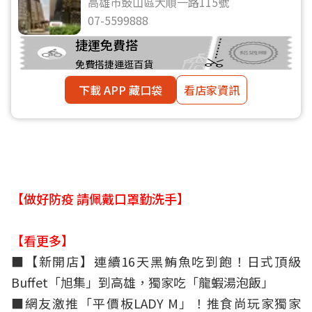
高雄巿鼓山區大順一路115號
07-5599888
捷運免費搭
免費搭捷運逛百貨
下載 APP 藏口袋
看店家資訊
【做好防疫 請佩戴口罩勤洗手】
【看更多】
■
【新開店】連續16天黑鮪魚吃到飽！日式頂級
Buffet「旭集」到高雄，獨家吃「龍蝦湯泡飯」
■
網友激推「平價板LADY M」！推食尚玩家獨家