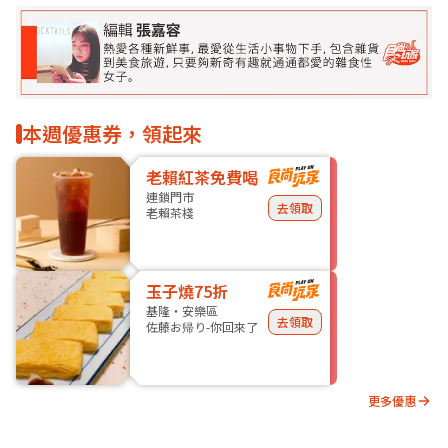
本週優惠券，領起來
老賴紅茶免費喝
連鎖門市
去領取
老賴茶棧
玉子燒75折
基隆・安樂區
去領取
佐藤お帰り-你回來了
更多優惠