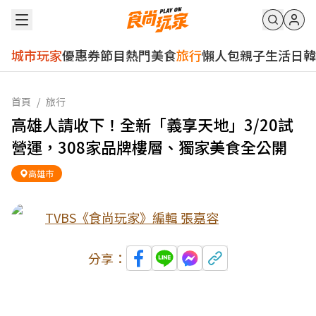
城市玩家
優惠券
節目
熱門
美食
旅行
懶人包
親子
生活
日韓
首頁
/
旅行
高雄人請收下！全新「義享天地」3/20試
營運，308家品牌樓層、獨家美食全公開
高雄市
TVBS《食尚玩家》編輯 張嘉容
分享：