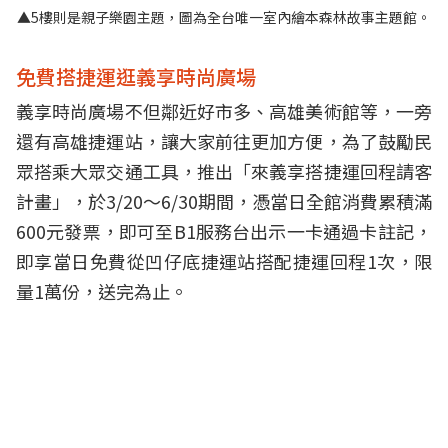
▲5樓則是親子樂園主題，圖為全台唯一室內繪本森林故事主題館。
免費搭捷運逛義享時尚廣場
義享時尚廣場不但鄰近好市多、高雄美術館等，一旁
還有高雄捷運站，讓大家前往更加方便，為了鼓勵民
眾搭乘大眾交通工具，推出「來義享搭捷運回程請客
計畫」，於3/20～6/30期間，憑當日全館消費累積滿
600元發票，即可至B1服務台出示一卡通過卡註記，
即享當日免費從凹仔底捷運站搭配捷運回程1次，限
量1萬份，送完為止。