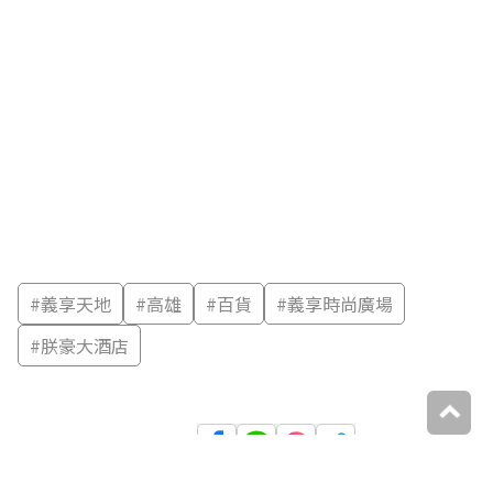
#
義享天地
#
高雄
#
百貨
#
義享時尚廣場
#
朕豪大酒店
分享：