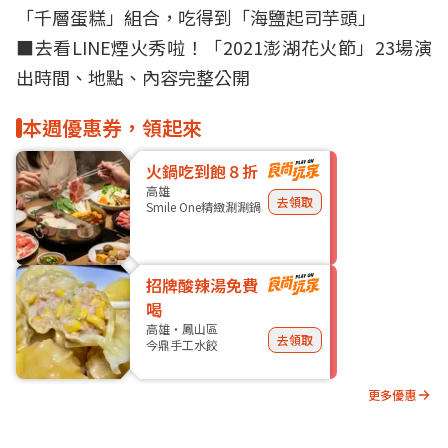
「千層蛋糕」組合，吃得到「海鹽起司芋頭」
■
去看LINE煙火秀啦！「2021澎湖花火節」23場演
出時間、地點、內容完整公開
本週優惠券，領起來
火鍋吃到飽８折
高雄
去領取
Smile One精緻涮涮鍋
招牌酸辣湯免費
喝
高雄・鳳山區
去領取
今鼎手工水餃
更多優惠