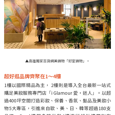
▲高雄獨家百貨網美鍋物「好室鍋物」。
超好逛品牌齊聚在1～4樓
1樓以國際精品為主， 2樓則是導入全台最新一站式
購足美妝服務專門店「i Glamour 愛‧迷人」。以超
過400坪空間打造彩妝、保養、香氛、髮品及美妝小
物5大專區，引進來自歐、美、日、韓等超過180支