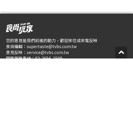
您的意見是我們前進的動力，歡迎來信或來電反映
食尚編輯：
supertaste@tvbs.com.tw
意見反映：
service@tvbs.com.tw
觀眾服務專線：
02-2656-1599
關於食尚玩家
業務服務
公司介紹
隱私權政策
人才招募
網站使用協定
企業動態
數位廣告與贊助政策
優惠券店家招募
節目版權銷售
創作者招募
公開招標