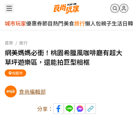
城市玩家
優惠券
節目
熱門
美食
旅行
懶人包
親子
生活
日韓
首頁
/
旅行
網美媽媽必衝！桃園希臘風咖啡廳有超大
草坪遊樂區，還能拍巨型相框
桃園市
食尚編輯部
分享：