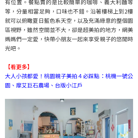
有位置。餐點賣的是比較簡單的咖啡、義大利麵等
等，分量相當足夠，口味也不錯。沿著樓梯上到2樓
就可以俯瞰夏日藍色系天空，以及充滿綠意的整個園
區視野，雖然空間並不大，卻是超美拍的地方，網美
媽媽們一定愛，快帶小朋友一起來享受親子的悠閒時
光吧。
【看更多】
大人小孩都愛！桃園親子美拍４必踩點：桃機一號公
園、摩艾巨石農場、台版小江戶