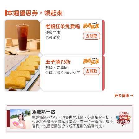
本週優惠券，領起來
老賴紅茶免費喝
連鎖門市
去領取
老賴茶棧
玉子燒75折
基隆・安樂區
去領取
佐藤お帰り-你回來了
更多優惠