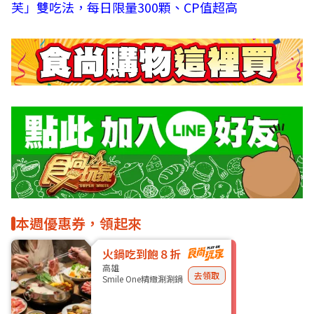
芙」雙吃法，每日限量300顆、CP值超高
本週優惠券，領起來
火鍋吃到飽８折
高雄
去領取
Smile One精緻涮涮鍋