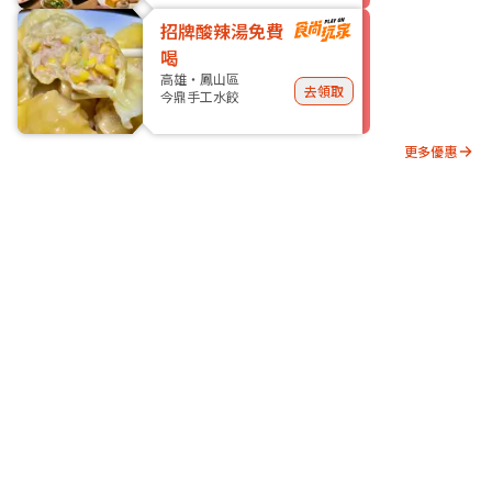
招牌酸辣湯免費
喝
高雄・鳳山區
去領取
今鼎手工水餃
更多優惠