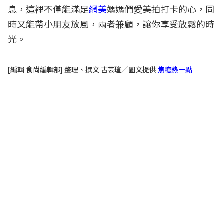
息，這裡不僅能滿足
網美
媽媽們愛美拍打卡的心，同
時又能帶小朋友放風，兩者兼顧，讓你享受放鬆的時
光。
[編輯 食尚編輯部] 整理、撰文 古芸瑄／圖文提供
焦糖熱一點