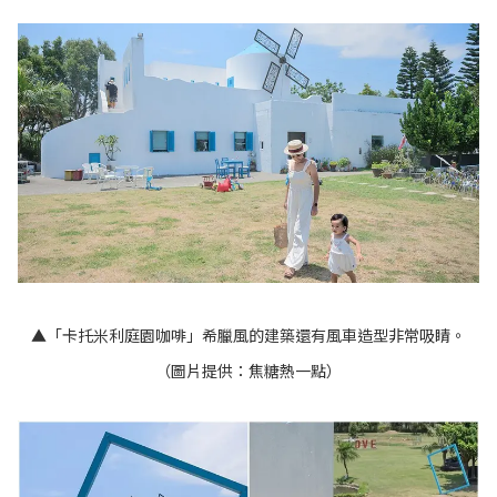
▲「卡托米利庭園咖啡」希臘風的建築還有風車造型非常吸睛。
（圖片提供：焦糖熱一點）