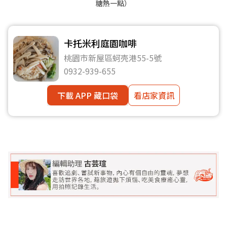
糖熱一點）
卡托米利庭園咖啡
桃園市新屋區蚵壳港55-5號
0932-939-655
下載 APP 藏口袋
看店家資訊