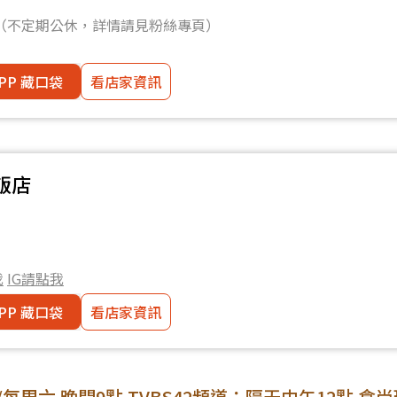
30（不定期公休，詳情請見粉絲專頁）
PP 藏口袋
看店家資訊
大飯店
我
IG請點我
PP 藏口袋
看店家資訊
周六 晚間9點 TVBS42頻道；隔天中午12點 食尚