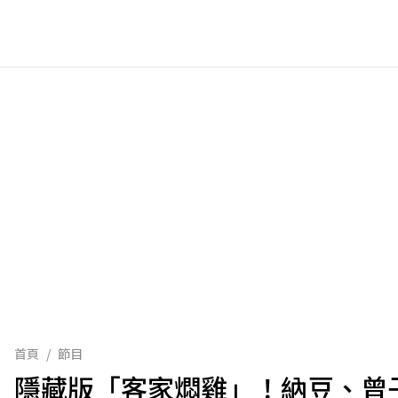
首頁
/
節目
隱藏版「客家燜雞」！納豆、曾子