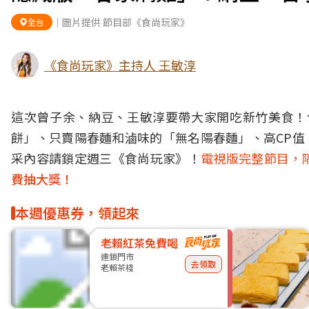
｜圖片提供 節目部《食尚玩家》
全台
《食尚玩家》主持人 王敏淳
這次曾子余、納豆、王敏淳要帶大家開吃新竹美食！
餅」、只賣陽春麵和滷味的「無名陽春麵」、高CP值
采內容請鎖定週三《食尚玩家》！
電視版完整節目，隔
費抽大獎！
本週優惠券，領起來
老賴紅茶免費喝
連鎖門市
去領取
老賴茶棧