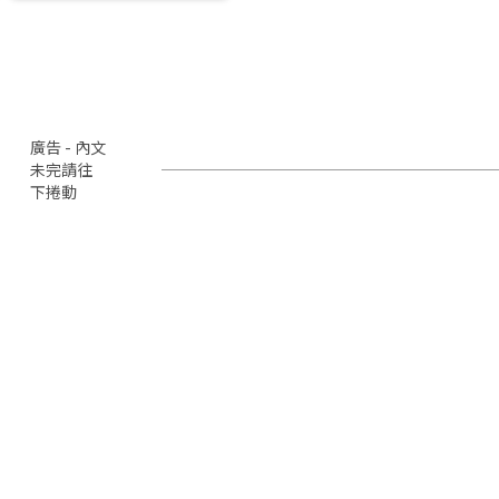
廣告 - 內文
未完請往
下捲動