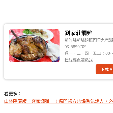
劉家莊燜雞
新竹縣新埔鎮照門里九芎湖6
03-5890709
週一、二、四、五11：00～
粉絲專頁請點我
下載 A
看更多：
山林隱藏版「客家燜雞」！獨門祕方柴燒香氣誘人，必