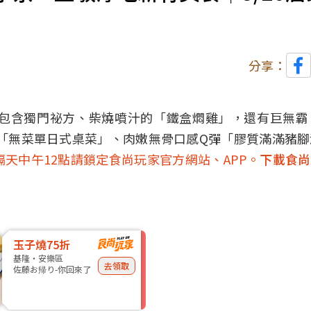
分享：
包含獨門祕方、柴燒噴汁的「鐵盒燜雞」，還有巨無霸
「無菜單日式桌菜」、肉嫩無骨口感Q彈「膠質滿滿豬
天中午12點請鎖定食尚玩家官方網站、APP。
下載食尚
玉子燒75折
基隆・安樂區
去領取
佐藤お帰り-你回來了