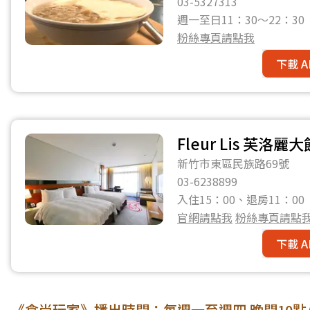
03-5327313
週一至日11：30～22：
粉絲專頁請點我
下載 A
Fleur Lis 芙洛麗
新竹市東區民族路69號
03-6238899
入住15：00、退房11：00
官網請點我
粉絲專頁請點
下載 A
《食尚玩家》播出時間：每週一至週四 晚間10點/每