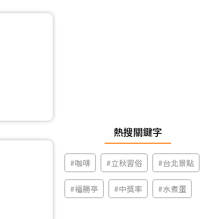
熱搜關鍵字
#
咖啡
#
立秋習俗
#
台北景點
#
福勝亭
#
中獎率
#
水煮蛋