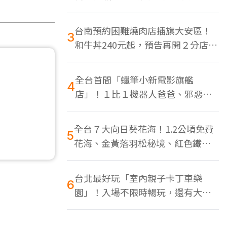
色美食多
台南預約困難燒肉店插旗大安區！
3
和牛丼240元起，預告再開２分店、
地點曝光
全台首間「蠟筆小新電影旗艦
4
店」！１比１機器人爸爸、邪惡正
男，百款周邊買翻
全台７大向日葵花海！1.2公頃免費
5
花海、金黃落羽松秘境、紅色鐵橋
同框
台北最好玩「室內親子卡丁車樂
6
園」！入場不限時暢玩，還有大螢
幕Switch遊戲區