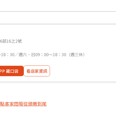
鄰16之2號
18：30／週六、日09：00～18：30（週三休）
PP 藏口袋
看店家資訊
點客家悶筍從頭嫩到尾