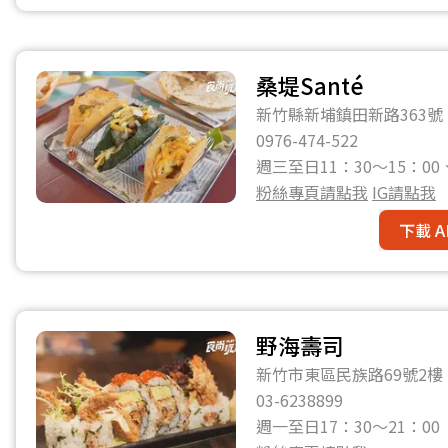
桑堤Santé
新竹縣新埔鎮田新路363號
0976-474-522
週三至日11：30～15：00
粉絲專頁請點我
IG請點我
下載 A
野海壽司
新竹市東區民族路69號2樓
03-6238899
週一至日17：30～21：00