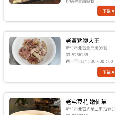
粉絲專頁請點我
下載 A
老黃豬腳大王
新竹市北區北門街89號
03-5266188
週一至日14：30～00：0
下載 A
老宅豆花 嫩仙草
新竹市北區光華二街72巷37