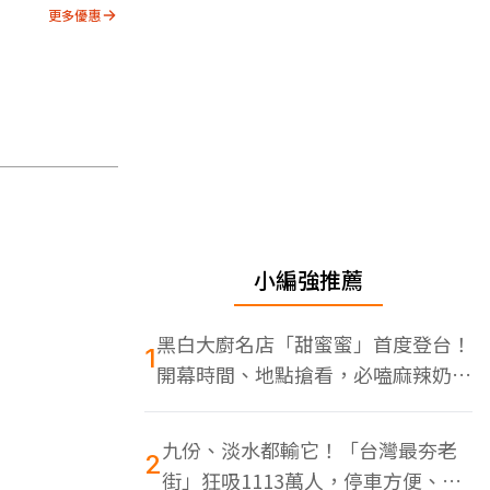
更多優惠
小編強推薦
黑白大廚名店「甜蜜蜜」首度登台！
1
開幕時間、地點搶看，必嗑麻辣奶油
蝦
九份、淡水都輸它！「台灣最夯老
2
街」狂吸1113萬人，停車方便、特