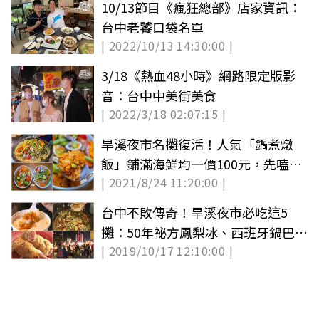
10/13節目《瘋狂總部》店家資訊：
台中老饕口袋名單
| 2022/10/13 14:30:00 |
3/18《熱血48小時》網路限定版影
音：台中中美街美食
| 2022/3/18 02:07:15 |
旱溪夜市名攤復活！人氣「鍋煮燉
飯」鋪滿海鮮均一價100元，先嗑超
| 2021/8/24 11:20:00 |
濃郁奶油白醬
台中不敗傳奇！旱溪夜市必吃這5
攤：50年祕方鳳梨冰、西班牙鍋巴燉
| 2019/10/17 12:10:00 |
飯、獨家滷豆干