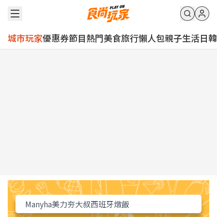
城市玩家
優惠券
節目
熱門
美食
旅行
懶人包
親子
生活
日韓