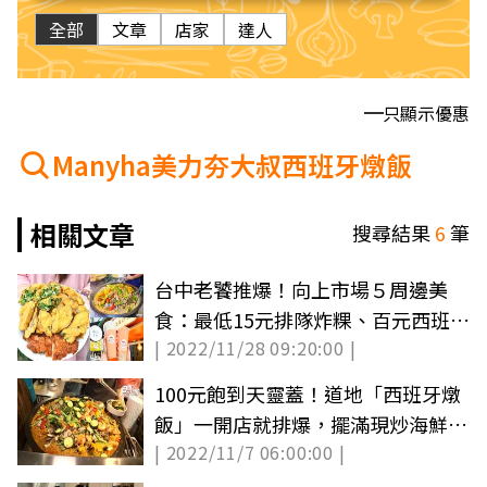
全部
文章
店家
達人
只顯示優惠
Manyha美力夯大叔西班牙燉飯
相關文章
搜尋結果
6
筆
台中老饕推爆！向上市場５周邊美
食：最低15元排隊炸粿、百元西班牙
| 2022/11/28 09:20:00 |
海鮮燉飯
100元飽到天靈蓋！道地「西班牙燉
飯」一開店就排爆，擺滿現炒海鮮料
| 2022/11/7 06:00:00 |
太澎派