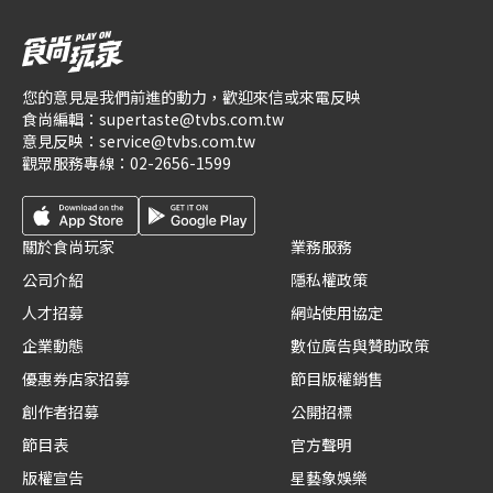
您的意見是我們前進的動力，歡迎來信或來電反映
食尚編輯：
supertaste@tvbs.com.tw
意見反映：
service@tvbs.com.tw
觀眾服務專線：
02-2656-1599
關於食尚玩家
業務服務
公司介紹
隱私權政策
人才招募
網站使用協定
企業動態
數位廣告與贊助政策
優惠券店家招募
節目版權銷售
創作者招募
公開招標
節目表
官方聲明
版權宣告
星藝象娛樂