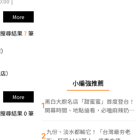
0:00 |
More
搜尋結果
7
筆
店）
義店）
小編強推薦
More
黑白大廚名店「甜蜜蜜」首度登台！
1
開幕時間、地點搶看，必嗑麻辣奶油
搜尋結果
0
筆
蝦
九份、淡水都輸它！「台灣最夯老
2