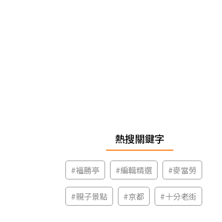
熱搜關鍵字
#
福勝亭
#
編輯精選
#
麥當勞
#
親子景點
#
京都
#
十分老街