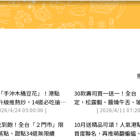
「手沖木桶豆花」！港點
30款壽司買一送一！全台
升級推熱炒，14道必吃搶先
定，松露蝦、醬燒牛舌、
026/4/24 05:00:00 |
| 2026/4/11 07:20
點吃到飽！全台「２門市」限
10月送精品可頌！人氣港
蒸點、甜點34道無限續
首度聯名，再推萌翻蝙蝠