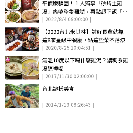
平價版驥園！１人獨享「砂鍋土雞
湯」爽嗑整隻雞腿，再點超下飯「蔥
| 2022/8/4 09:00:00 |
燒子排」
【2020台北米其林】討好長輩就靠
這8家星級中餐廳，點這些菜不落漆
| 2020/8/25 10:04:51 |
氣溫10度以下喝什麼雞湯？濃稠系雞
湯這裡喝
| 2017/11/30 02:00:00 |
台北謎樣美食
| 2014/1/13 08:26:43 |