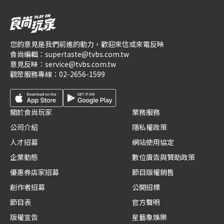
您的意見是我們前進的動力，歡迎來信或來電反映
食尚編輯：
supertaste@tvbs.com.tw
意見反映：
service@tvbs.com.tw
觀眾服務專線：
02-2656-1599
關於食尚玩家
業務服務
公司介紹
隱私權政策
人才招募
網站使用協定
企業動態
數位廣告與贊助政策
優惠券店家招募
節目版權銷售
創作者招募
公開招標
節目表
官方聲明
版權宣告
星藝象娛樂