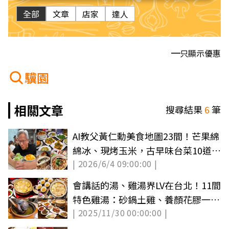
全部
文章
店家
達人
只顯示優惠
驥園
相關文章
搜尋結果
6
筆
AI教父黃仁勳美食地圖23間！芒果綿
綿冰、現烤玉米，古早味台菜10道必
| 2026/6/4 09:00:00 |
點曝
會講話的湯、雞湯界LV在台北！11間
特色雞湯：砂鍋土雞、養顏花膠一次
| 2025/11/30 00:00:00 |
滿足