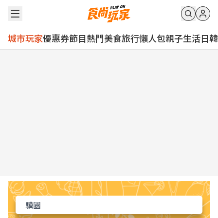
城市玩家
優惠券
節目
熱門
美食
旅行
懶人包
親子
生活
日韓