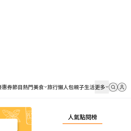
優惠券
節目
熱門
美食
旅行
懶人包
親子
生活
更多
人氣點閱榜