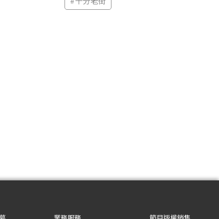
#
十分老街
募
業務服務
節目版權銷售