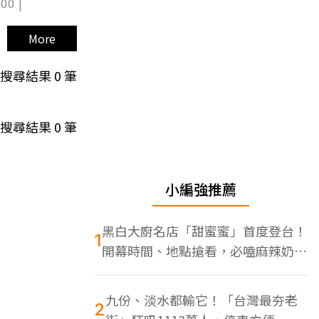
00 |
More
搜尋結果
0
筆
搜尋結果
0
筆
小編強推薦
黑白大廚名店「甜蜜蜜」首度登台！
1
開幕時間、地點搶看，必嗑麻辣奶油
蝦
九份、淡水都輸它！「台灣最夯老
2