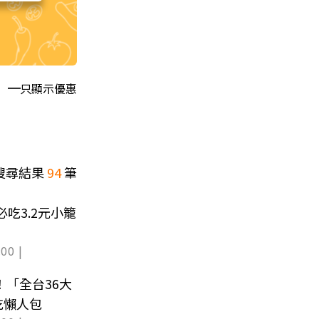
只顯示優惠
搜尋結果
94
筆
必吃3.2元小籠
00 |
！「全台36大
吃懶人包