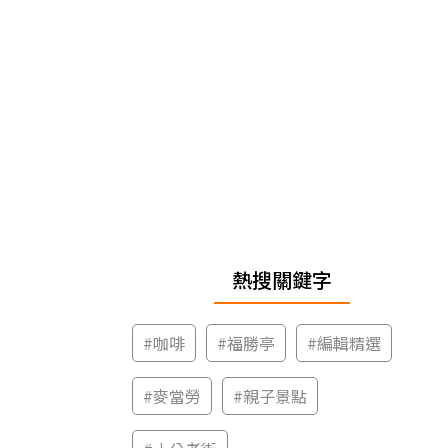
熱搜關鍵字
#
咖啡
#
福勝亭
#
編輯精選
#
麥當勞
#
親子景點