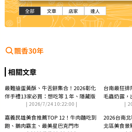
全部
文章
店家
達人
飄香30年
相關文章
最難搶蛋黃酥、牛舌餅集合！2026彰化
台南最狂排
伴手禮13家必買：想吃等１年、隱藏版
毛蟲奶露，
| 2026/7/24 10:22:00 |
| 2
看
嘉義民雄美食推薦TOP 12！牛肉麵吃到
2026台
飽、鵝肉霸主、最美星巴克門市
北區美食景