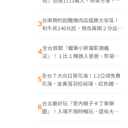
街」狂吸1113萬人，停車方便、特
色美食多
台南預約困難燒肉店插旗大安區！
3
和牛丼240元起，預告再開２分店、
地點曝光
全台首間「蠟筆小新電影旗艦
4
店」！１比１機器人爸爸、邪惡正
男，百款周邊買翻
全台７大向日葵花海！1.2公頃免費
5
花海、金黃落羽松秘境、紅色鐵橋
同框
台北最好玩「室內親子卡丁車樂
6
園」！入場不限時暢玩，還有大螢
幕Switch遊戲區