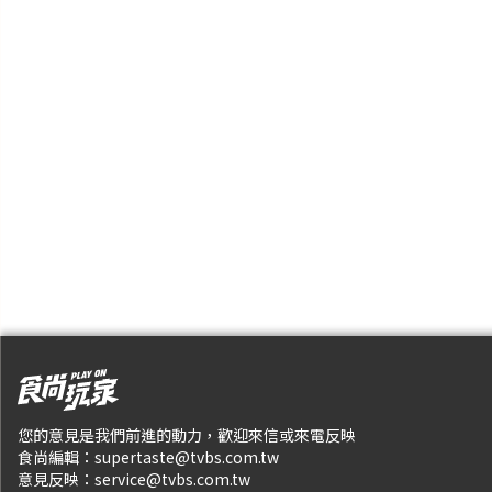
您的意見是我們前進的動力，歡迎來信或來電反映
食尚編輯：
supertaste@tvbs.com.tw
意見反映：
service@tvbs.com.tw