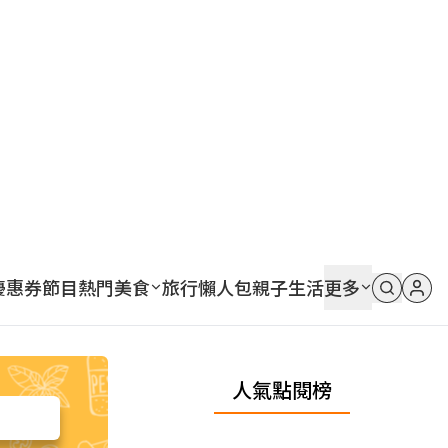
優惠券
節目
熱門
美食
旅行
懶人包
親子
生活
更多
人氣點閱榜