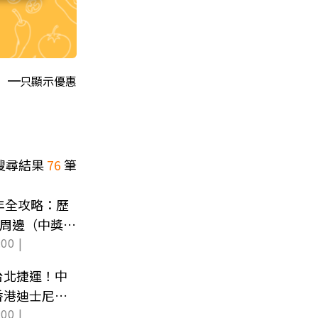
只顯示優惠
搜尋結果
76
筆
年全攻略：歷
家周邊（中獎公
00 |
台北捷運！中
香港迪士尼門
00 |