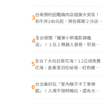
色美食多
台南預約困難燒肉店插旗大安區！
3
和牛丼240元起，預告再開２分店、
地點曝光
全台首間「蠟筆小新電影旗艦
4
店」！１比１機器人爸爸、邪惡正
男，百款周邊買翻
全台７大向日葵花海！1.2公頃免費
5
花海、金黃落羽松秘境、紅色鐵橋
同框
台北最好玩「室內親子卡丁車樂
6
園」！入場不限時暢玩，還有大螢
幕Switch遊戲區