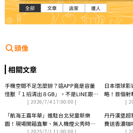
全部
文章
店家
達人
頭像
相關文章
手機空間不足怎麼辦？這APP竟是容量
日本環球影
怪獸「１招清出８GB」，不是LINE跟相
略！首個射
| 2026/7/4 17:00:00 |
| 2
簿
周邊（中獎
「航海王嘉年華」進駐台北兒童新樂
丹丹漢堡超
園！現場開箱直擊、無人機煙火秀時間
費送香濃咖
| 2025/7/1 11:00:00 |
| 2
出爐
塊