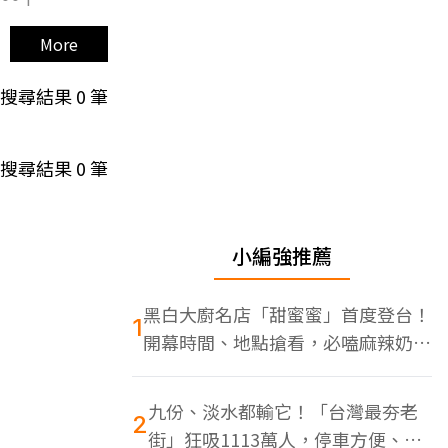
More
搜尋結果
0
筆
搜尋結果
0
筆
小編強推薦
黑白大廚名店「甜蜜蜜」首度登台！
1
開幕時間、地點搶看，必嗑麻辣奶油
蝦
九份、淡水都輸它！「台灣最夯老
2
街」狂吸1113萬人，停車方便、特