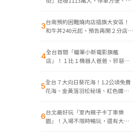
街」狂吸1113萬人，停車方便、特
色美食多
台南預約困難燒肉店插旗大安區！
3
和牛丼240元起，預告再開２分店、
地點曝光
全台首間「蠟筆小新電影旗艦
4
店」！１比１機器人爸爸、邪惡正
男，百款周邊買翻
全台７大向日葵花海！1.2公頃免費
5
花海、金黃落羽松秘境、紅色鐵橋
同框
台北最好玩「室內親子卡丁車樂
6
園」！入場不限時暢玩，還有大螢
幕Switch遊戲區