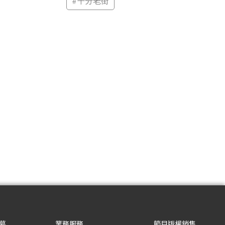
#
十分老街
募
業務服務
節目版權銷售