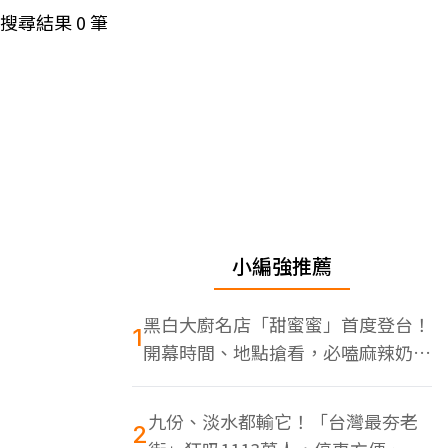
搜尋結果
0
筆
小編強推薦
黑白大廚名店「甜蜜蜜」首度登台！
1
開幕時間、地點搶看，必嗑麻辣奶油
蝦
九份、淡水都輸它！「台灣最夯老
2