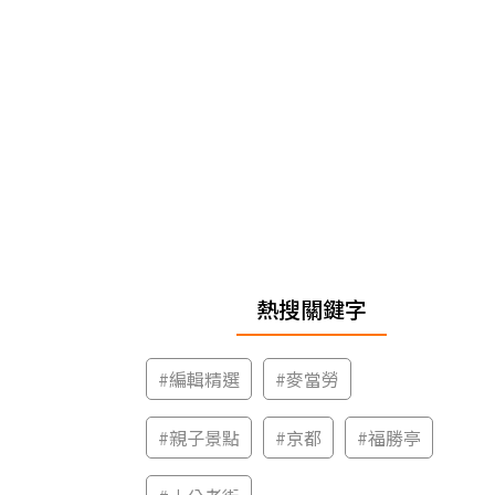
熱搜關鍵字
#
編輯精選
#
麥當勞
#
親子景點
#
京都
#
福勝亭