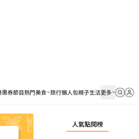
優惠券
節目
熱門
美食
旅行
懶人包
親子
生活
更多
人氣點閱榜