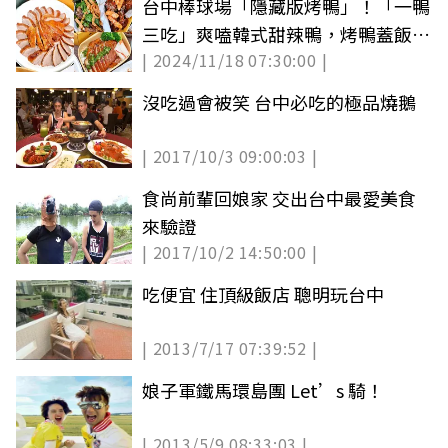
台中棒球場「隱藏版烤鴨」！「一鴨
三吃」爽嗑韓式甜辣鴨，烤鴨蓋飯１
| 2024/11/18 07:30:00 |
人獨享
沒吃過會被笑 台中必吃的極品燒鵝
| 2017/10/3 09:00:03 |
食尚前輩回娘家 交出台中最愛美食
來驗證
| 2017/10/2 14:50:00 |
吃便宜 住頂級飯店 聰明玩台中
| 2013/7/17 07:39:52 |
娘子軍鐵馬環島團 Let’s 騎！
| 2013/5/9 08:33:03 |