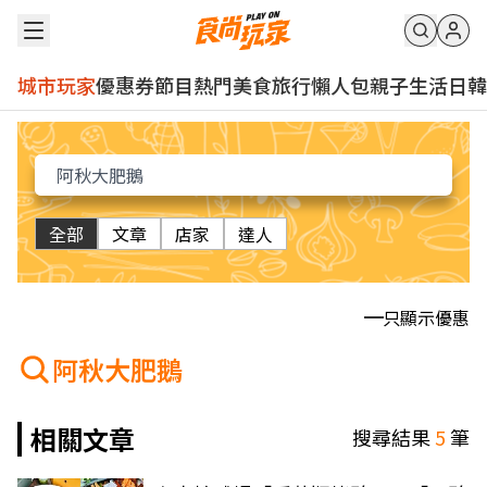
城市玩家
優惠券
節目
熱門
美食
旅行
懶人包
親子
生活
日韓
全部
文章
店家
達人
只顯示優惠
阿秋大肥鵝
相關文章
搜尋結果
5
筆