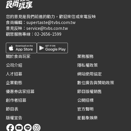
您的意見是我們前進的動力，歡迎來信或來電反映
食尚編輯：
supertaste@tvbs.com.tw
意見反映：
service@tvbs.com.tw
觀眾服務專線：
02-2656-1599
關於食尚玩家
業務服務
公司介紹
隱私權政策
人才招募
網站使用協定
企業動態
數位廣告與贊助政策
優惠券店家招募
節目版權銷售
創作者招募
公開招標
節目表
官方聲明
版權宣告
星藝象娛樂