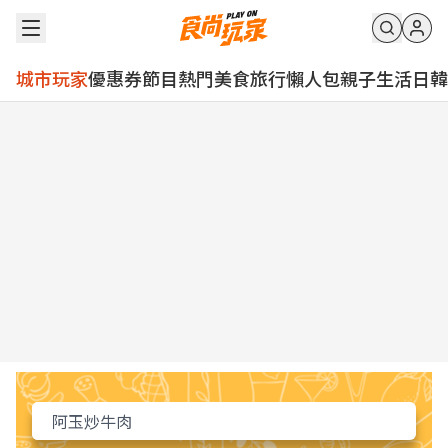
城市玩家
優惠券
節目
熱門
美食
旅行
懶人包
親子
生活
日韓