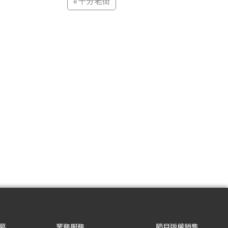
#
十分老街
募
業務服務
節目版權銷售