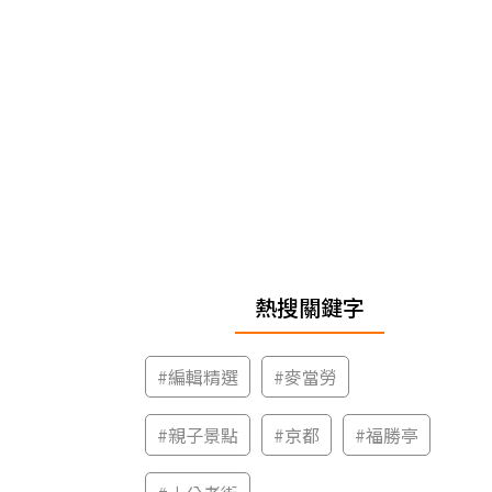
熱搜關鍵字
#
編輯精選
#
麥當勞
#
親子景點
#
京都
#
福勝亭