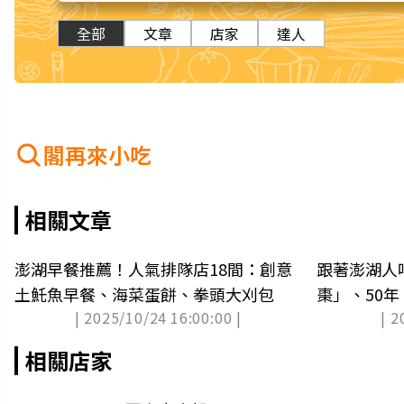
全部
文章
店家
達人
閣再來小吃
相關文章
澎湖早餐推薦！人氣排隊店18間：創意
跟著澎湖人
土魠魚早餐、海菜蛋餅、拳頭大刈包
棗」、50
| 2025/10/24 16:00:00 |
| 2
冰」
相關店家