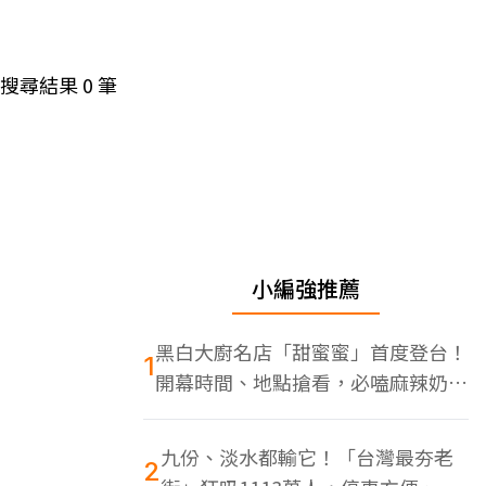
搜尋結果
0
筆
小編強推薦
黑白大廚名店「甜蜜蜜」首度登台！
1
開幕時間、地點搶看，必嗑麻辣奶油
蝦
九份、淡水都輸它！「台灣最夯老
2