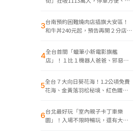
街」狂吸1113萬人，停車方便、特
色美食多
台南預約困難燒肉店插旗大安區！
3
和牛丼240元起，預告再開２分店、
地點曝光
全台首間「蠟筆小新電影旗艦
4
店」！１比１機器人爸爸、邪惡正
男，百款周邊買翻
全台７大向日葵花海！1.2公頃免費
5
花海、金黃落羽松秘境、紅色鐵橋
同框
台北最好玩「室內親子卡丁車樂
6
園」！入場不限時暢玩，還有大螢
幕Switch遊戲區