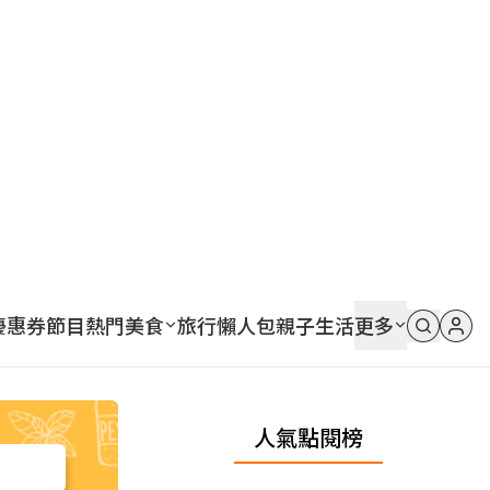
優惠券
節目
熱門
美食
旅行
懶人包
親子
生活
更多
人氣點閱榜