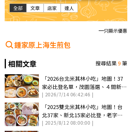
全部
文章
店家
達人
只顯示優惠
鍾家原上海生煎包
相關文章
搜尋結果
9
筆
「2026台北米其林小吃」地圖！37
家必比登名單，茂園落選、４間新入
| 2026/7/14 06:42:46 |
榜餐廳必吃
「2025雙北米其林小吃」地圖！台
北37家、新北15家必比登，老字號
| 2025/8/12 08:00:00 |
滷豬腳、芋圓冰