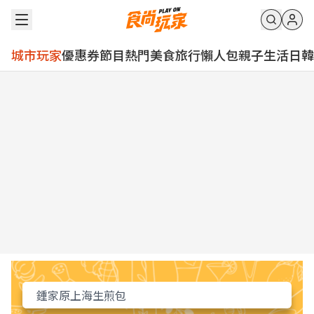
城市玩家
優惠券
節目
熱門
美食
旅行
懶人包
親子
生活
日韓