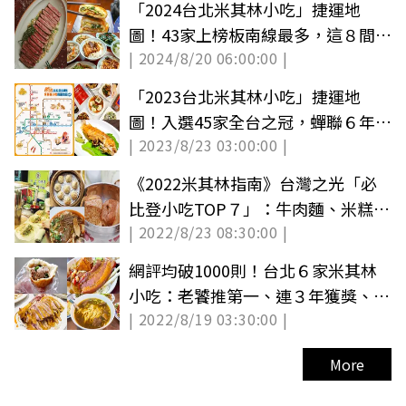
「2024台北米其林小吃」捷運地
圖！43家上榜板南線最多，這８間蟬
| 2024/8/20 06:00:00 |
聯７年太狂
「2023台北米其林小吃」捷運地
圖！入選45家全台之冠，蟬聯６年
| 2023/8/23 03:00:00 |
「10名店」曝
《2022米其林指南》台灣之光「必
比登小吃TOP７」：牛肉麵、米糕、
| 2022/8/23 08:30:00 |
爆汁湯包
網評均破1000則！台北６家米其林
小吃：老饕推第一、連３年獲獎、台
| 2022/8/19 03:30:00 |
北必吃早餐
More