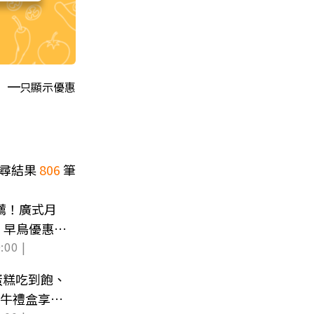
只顯示優惠
尋結果
806
筆
推薦！廣式月
，早鳥優惠一
:00 |
t蛋糕吃到飽、
和牛禮盒享好