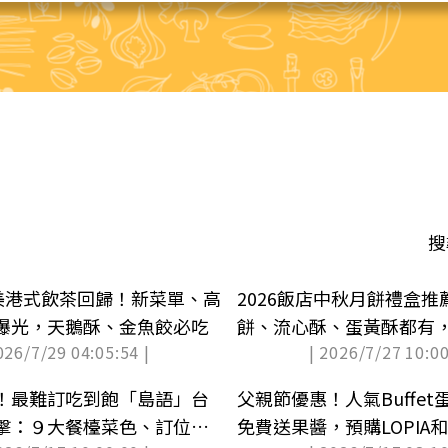
搜
最美港式飲茶回歸！新菜單、高
2026飯店中秋月餅禮盒
曝光，天鵝酥、金魚餃必吃
餅、流心酥、蛋黃酥都有
026/7/29 04:05:54 |
| 2026/7/27 10:00
次看
！最難訂吃到飽「島語」台
父親節優惠！人氣Buffe
擊：９大餐檯菜色、訂位攻
免費送果醬，預購LOPIA