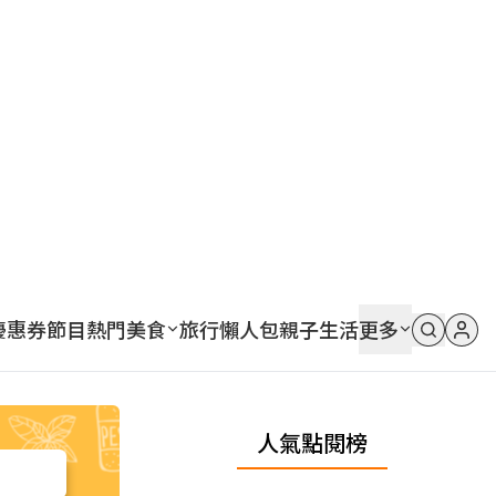
優惠券
節目
熱門
美食
旅行
懶人包
親子
生活
更多
人氣點閱榜