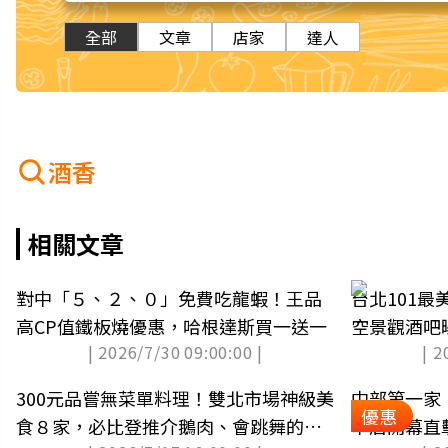
全部
文章
店家
達人
酒香
相關文章
對中「５、２、０」免費吃龍蝦！王品
台北101
高CP值鐵板燒優惠，哈根達斯買一送一
空景觀酒吧
| 2026/7/30 09:00:00 |
| 2
300元品嘗無菜單料理！雙北市場神級美
中部第一家
優惠
食８家，必比登推介鵝肉、會跳舞的創
中店開幕直