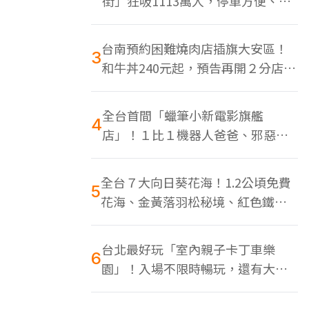
街」狂吸1113萬人，停車方便、特
色美食多
台南預約困難燒肉店插旗大安區！
3
和牛丼240元起，預告再開２分店、
地點曝光
全台首間「蠟筆小新電影旗艦
4
店」！１比１機器人爸爸、邪惡正
男，百款周邊買翻
全台７大向日葵花海！1.2公頃免費
5
花海、金黃落羽松秘境、紅色鐵橋
同框
台北最好玩「室內親子卡丁車樂
6
園」！入場不限時暢玩，還有大螢
幕Switch遊戲區