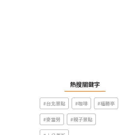
熱搜關鍵字
#
台北景點
#
咖啡
#
福勝亭
#
麥當勞
#
親子景點