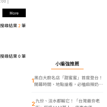
:00 |
More
搜尋結果
2
筆
搜尋結果
0
筆
小編強推薦
黑白大廚名店「甜蜜蜜」首度登台！
1
開幕時間、地點搶看，必嗑麻辣奶油
蝦
九份、淡水都輸它！「台灣最夯老
2