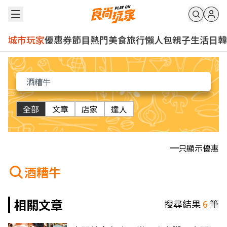
城市玩家
優惠券
節目
熱門
美食
旅行
懶人包
親子
生活
日韓
全部
文章
店家
達人
只顯示優惠
酒糟牛
相關文章
搜尋結果
6
筆