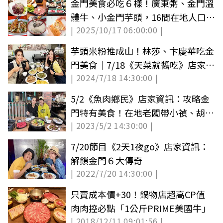
金門美食必吃６樣！廣東粥、金門溫
體牛、小金門芋頭，16間在地人口袋
| 2025/10/17 06:00:00 |
名單
芋頭米粉推成山！林莎、卞慶華吃金
門美食｜7/18《天菜就醬吃》店家資
| 2024/7/18 14:30:00 |
訊
5/2《魚肉鄉民》店家資訊：攻略金
門特有美食！在地老闆帶小禎、胡釋
| 2023/5/2 14:30:00 |
安開吃
7/20節目《2天1夜go》店家資訊：
解鎖金門６大傳奇
| 2022/7/20 14:30:00 |
只賣成本價+30！鍋物店超高CP值
肉肉控必點「1公斤PRIME美國牛」
| 2018/12/11 09:01:56 |