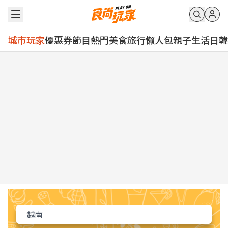
城市玩家
優惠券
節目
熱門
美食
旅行
懶人包
親子
生活
日韓