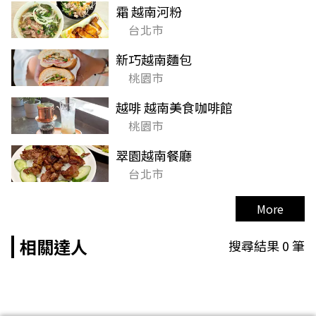
霜 越南河粉
台北市
新巧越南麵包
桃園市
越啡 越南美食咖啡館
桃園市
翠園越南餐廳
台北市
More
相關達人
搜尋結果
0
筆