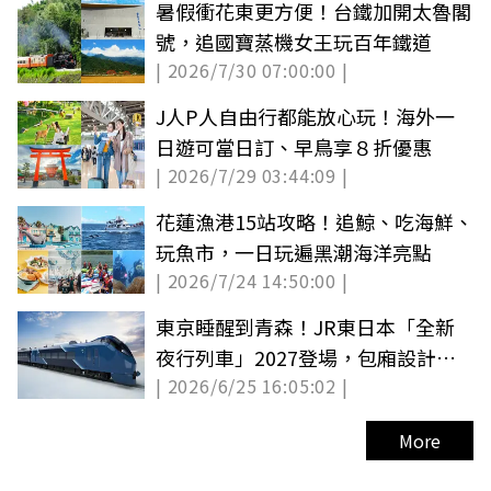
暑假衝花東更方便！台鐵加開太魯閣
號，追國寶蒸機女王玩百年鐵道
| 2026/7/30 07:00:00 |
J人P人自由行都能放心玩！海外一
日遊可當日訂、早鳥享８折優惠
| 2026/7/29 03:44:09 |
花蓮漁港15站攻略！追鯨、吃海鮮、
玩魚市，一日玩遍黑潮海洋亮點
| 2026/7/24 14:50:00 |
東京睡醒到青森！JR東日本「全新
夜行列車」2027登場，包廂設計搶
| 2026/6/25 16:05:02 |
先看
More