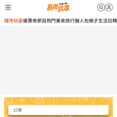
城市玩家
優惠券
節目
熱門
美食
旅行
懶人包
親子
生活
日韓