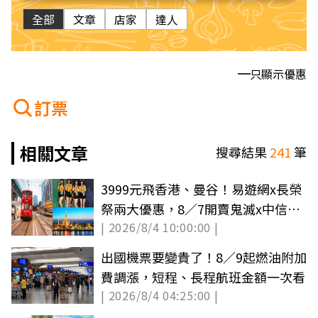
全部
文章
店家
達人
只顯示優惠
訂票
相關文章
搜尋結果
241
筆
3999元飛香港、曼谷！易遊網x長榮
祭兩大優惠，8／7開賣鬼滅x中信兄
| 2026/8/4 10:00:00 |
弟VIP套票
出國機票要變貴了！8／9起燃油附加
費調漲，短程、長程航班金額一次看
| 2026/8/4 04:25:00 |