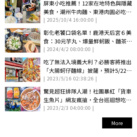
屏東小吃推薦！12家在地特色與隱藏
美食，潮州牛肉麵、東港肉圓必吃清
| 2025/10/4 16:00:00 |
單
彰化老饕口袋名單！鹿港天后宮６美
食：30元芋丸、爆量鮮蚵飯、麵茶刨
| 2024/4/2 08:00:00 |
冰
吃了無法入境義大利？必勝客將推出
「大腸蚵仔麵線」披薩，預計5/22亮
| 2023/5/16 02:38:26 |
相
驚見超狂排隊人潮！社團暴紅「貨車
生魚片」網友瘋搶，全台巡迴想吃看
| 2023/2/3 04:00:00 |
運氣
More