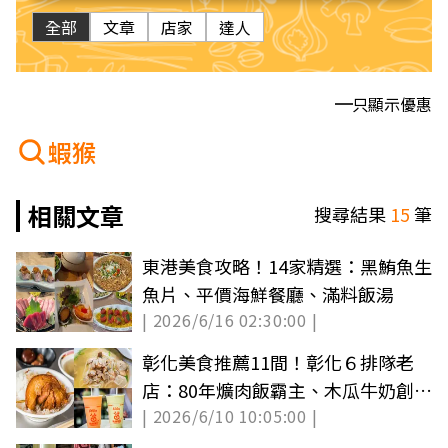
全部
文章
店家
達人
只顯示優惠
蝦猴
相關文章
搜尋結果
15
筆
東港美食攻略！14家精選：黑鮪魚生
魚片、平價海鮮餐廳、滿料飯湯
| 2026/6/16 02:30:00 |
彰化美食推薦11間！彰化６排隊老
店：80年爌肉飯霸主、木瓜牛奶創始
| 2026/6/10 10:05:00 |
店、免費喝湯