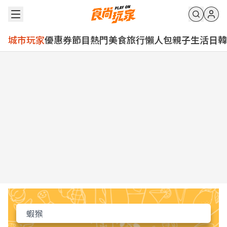
城市玩家
優惠券
節目
熱門
美食
旅行
懶人包
親子
生活
日韓