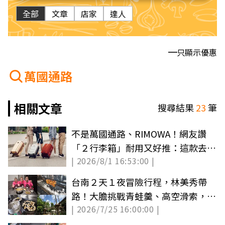
全部
文章
店家
達人
只顯示優惠
萬國通路
相關文章
搜尋結果
23
筆
不是萬國通路、RIMOWA！網友讚
「２行李箱」耐用又好推：這款去日
| 2026/8/1 16:53:00 |
本超方便
台南２天１夜冒險行程，林美秀帶
路！大膽挑戰青蛙羹、高空滑索，現
| 2026/7/25 16:00:00 |
採愛文芒果