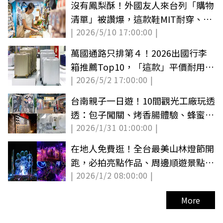
沒有鳳梨酥！外國友人來台列「購物
清單」被讚爆，這款鞋MIT耐穿、腳
| 2026/5/10 17:00:00 |
不痛
萬國通路只排第４！2026出國行李
箱推薦Top10，「這款」平價耐用、
| 2026/5/2 17:00:00 |
滑順好推
台南親子一日遊！10間觀光工廠玩透
透：包子闖關、烤香腸體驗、蜂蜜採
| 2026/1/31 01:00:00 |
收（中獎公布）
在地人免費逛！全台最美山林燈節開
跑，必拍亮點作品、周邊順遊景點一
| 2026/1/2 08:00:00 |
次看
More