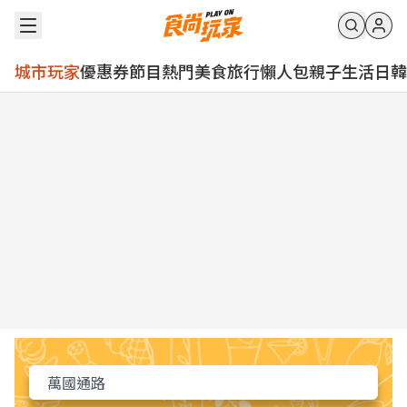
城市玩家
優惠券
節目
熱門
美食
旅行
懶人包
親子
生活
日韓