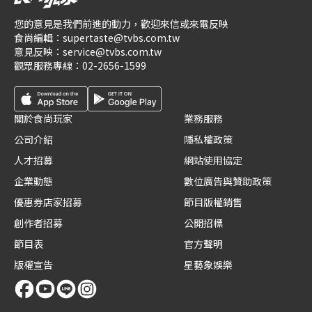
您的意見是我們前進的動力，歡迎來信或來電反映
食尚編輯：
supertaste@tvbs.com.tw
意見反映：
service@tvbs.com.tw
觀眾服務專線：
02-2656-1599
關於食尚玩家
業務服務
公司介紹
隱私權政策
人才招募
網站使用協定
企業動態
數位廣告與贊助政策
優惠券店家招募
節目版權銷售
創作者招募
公開招標
節目表
官方聲明
版權宣告
星藝象娛樂