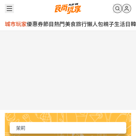
城市玩家
優惠券
節目
熱門
美食
旅行
懶人包
親子
生活
日韓