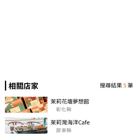
相關店家
搜尋結果
5
筆
茉莉花壇夢想館
彰化縣
茉莉灣海洋Cafe
屏東縣