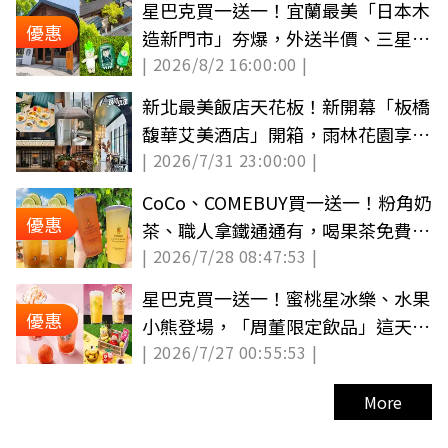
星巴克買一送一！宜蘭最美「日本木
優惠
造新門市」夯爆，外送半價、三星蔥
| 2026/8/2 16:00:00 |
小熊
新北最美飯店天花板！新開幕「板橋
馥華艾美酒店」開箱，雨林花園享受
| 2026/7/31 23:00:00 |
吃到飽
CoCo、COMEBUY買一送一！粉角奶
優惠
茶、職人拿鐵通通有，喝果茶免費送
| 2026/7/28 08:47:53 |
面膜
星巴克買一送一！蜜桃星冰樂、水果
優惠
小熊登場，「周董限定飲品」這天開
| 2026/7/27 00:55:53 |
喝
More