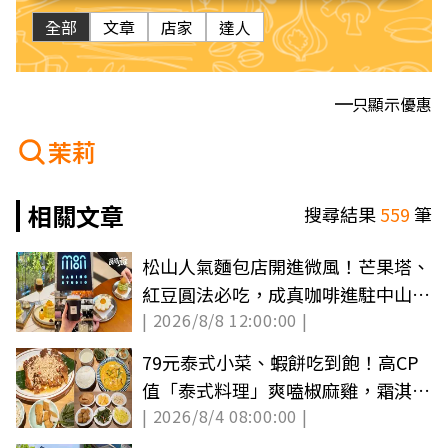
全部
文章
店家
達人
只顯示優惠
茉莉
相關文章
搜尋結果
559
筆
松山人氣麵包店開進微風！芒果塔、
紅豆圓法必吃，成真咖啡進駐中山買
| 2026/8/8 12:00:00 |
一送一
79元泰式小菜、蝦餅吃到飽！高CP
值「泰式料理」爽嗑椒麻雞，霜淇淋
| 2026/8/4 08:00:00 |
無限吃