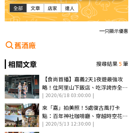
全部
文章
店家
達人
只顯示優惠
舊酒廠
相關文章
搜尋結果
5
筆
【食尚首播】嘉義2天1夜遊最強攻
略！住阿里山下飯店、吃浮誇炸全
| 2020/6/18 03:00:00 |
雞，再拍和服美照
來「嘉」拍美照！5處復古風打卡
點：百年神社咖啡廳、穿越時空花磚
| 2020/5/13 12:30:00 |
牆、60年老旅社