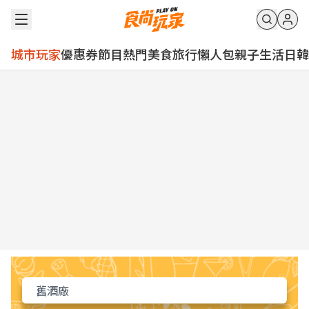
城市玩家
優惠券
節目
熱門
美食
旅行
懶人包
親子
生活
日韓