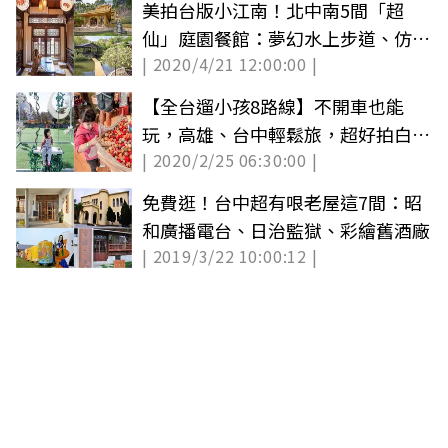
美拍台版小江南！北中南5間「超
仙」庭園餐館：夢幻水上步道、仿宋
| 2020/4/21 12:00:00 |
金殿
【全台遛小孩8路線】不開車也能
玩，高雄、台中輕鬆旅，超好拍白色
| 2020/2/25 06:30:00 |
旋轉木馬、住機器人銀河旅宿
免費逛！台中超有哏老屋這7間：昭
和廣播電台、日治監獄、彩繪舊酒廠
| 2019/3/22 10:00:12 |