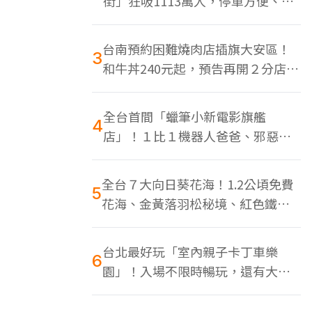
街」狂吸1113萬人，停車方便、特
色美食多
台南預約困難燒肉店插旗大安區！
3
和牛丼240元起，預告再開２分店、
地點曝光
全台首間「蠟筆小新電影旗艦
4
店」！１比１機器人爸爸、邪惡正
男，百款周邊買翻
全台７大向日葵花海！1.2公頃免費
5
花海、金黃落羽松秘境、紅色鐵橋
同框
台北最好玩「室內親子卡丁車樂
6
園」！入場不限時暢玩，還有大螢
幕Switch遊戲區