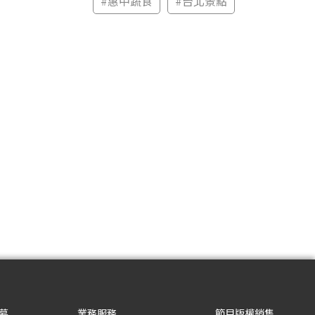
#
惠中蔬食
#
台北景點
募
業務服務
節目版權銷售