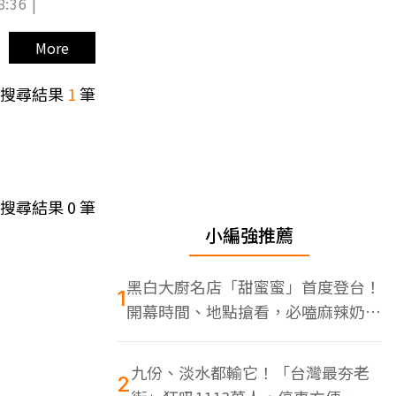
8:36 |
More
搜尋結果
1
筆
搜尋結果
0
筆
小編強推薦
黑白大廚名店「甜蜜蜜」首度登台！
1
開幕時間、地點搶看，必嗑麻辣奶油
蝦
九份、淡水都輸它！「台灣最夯老
2