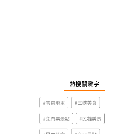
熱搜關鍵字
#
雲霄飛車
#
三峽美食
#
免門票景點
#
民雄美食