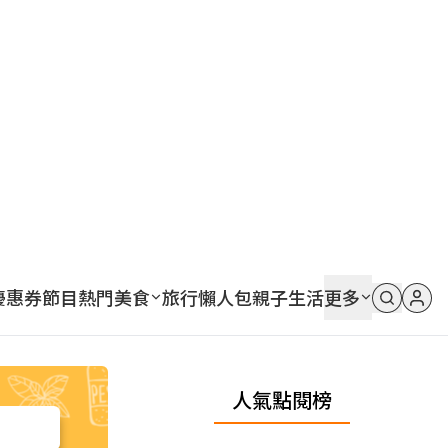
優惠券
節目
熱門
美食
旅行
懶人包
親子
生活
更多
人氣點閱榜