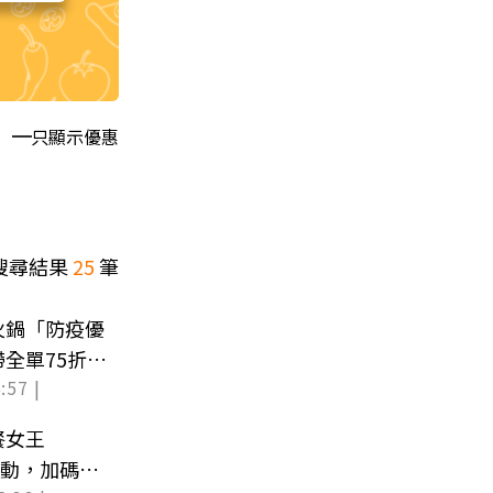
只顯示優惠
搜尋結果
25
筆
火鍋「防疫優
全單75折、
:57 |
餐女王
誕活動，加碼推