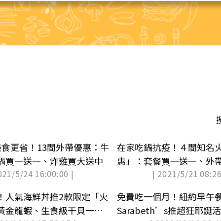
美食更省！13間外帶優惠：牛
在家吃鍋抗疫！４間知名
鍋買一送一、炸雞買大送中
惠」：套餐買一送一、外帶
021/5/24 16:00:00 |
| 2021/5/21 08:26
買400元送400元
！人氣海鮮丼推2款限定「火
免費吃一個月！紐約早午
黃金龍蝦、生食級干貝一次
Sarabeth’s推超狂耶