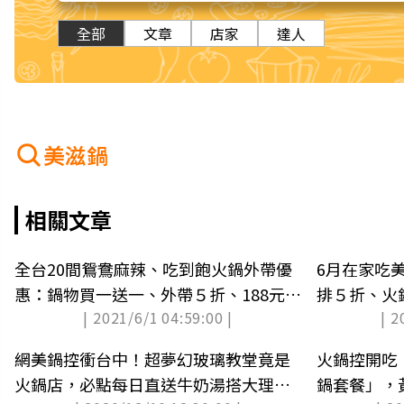
全部
文章
店家
達人
美滋鍋
相關文章
全台20間鴛鴦麻辣、吃到飽火鍋外帶優
6月在家吃
惠：鍋物買一送一、外帶５折、188元爆
排５折、火
| 2021/6/1 04:59:00 |
| 2
量個人鍋
網美鍋控衝台中！超夢幻玻璃教堂竟是
火鍋控開吃
火鍋店，必點每日直送牛奶湯搭大理石
鍋套餐」，