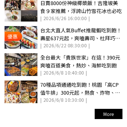
日賣8000份神級椰漿飯！吉隆坡美
食９家推薦，浮誇山竹雪花冰也必吃
| 2026/6/26 16:00:00 |
台北大直人氣Buffet推龍蝦吃到飽！
優惠
壽星637元起，爽嗑壽司、杜拜巧克
| 2026/6/22 08:30:00 |
力
全台最大「貴族世家」在這！390元
爽嗑百道美食，熱炒、海鮮吃到飽
| 2026/6/8 10:40:00 |
70種品項通通吃到飽！桃園「高CP
值牛排」300元起，熱食、炸物、甜
| 2026/6/8 10:30:00 |
點無限夾
More