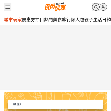
城市玩家
優惠券
節目
熱門
美食
旅行
懶人包
親子
生活
日韓