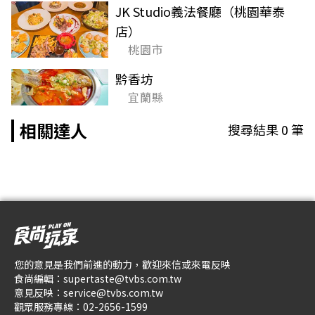
JK Studio義法餐廳（桃園華泰
店）
桃園市
黔香坊
宜蘭縣
相關達人
搜尋結果
0
筆
您的意見是我們前進的動力，歡迎來信或來電反映
食尚編輯：
supertaste@tvbs.com.tw
意見反映：
service@tvbs.com.tw
觀眾服務專線：
02-2656-1599