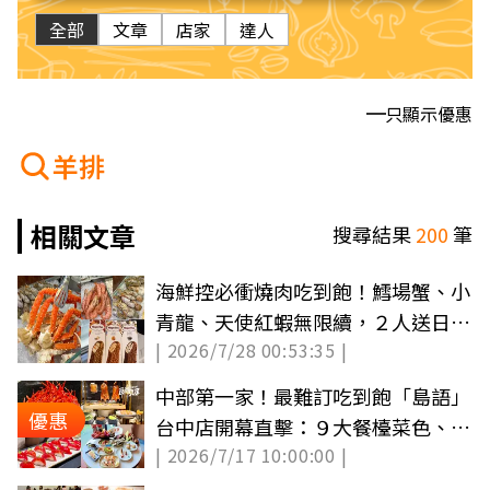
全部
文章
店家
達人
只顯示優惠
羊排
相關文章
搜尋結果
200
筆
海鮮控必衝燒肉吃到飽！鱈場蟹、小
青龍、天使紅蝦無限續，２人送日本
| 2026/7/28 00:53:35 |
A5和牛
中部第一家！最難訂吃到飽「島語」
優惠
台中店開幕直擊：９大餐檯菜色、訂
| 2026/7/17 10:00:00 |
位攻略