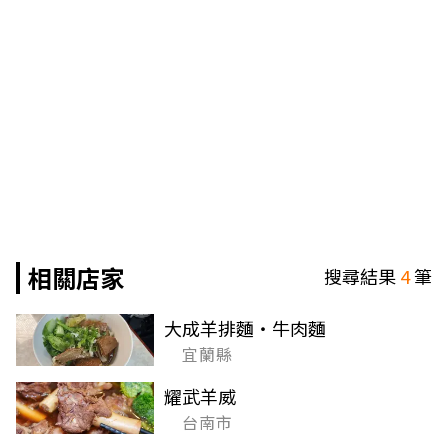
相關店家
搜尋結果
4
筆
大成羊排麵‧牛肉麵
宜蘭縣
耀武羊威
台南市