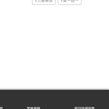
#
三峽美食
#
買一送一
募
業務服務
節目版權銷售