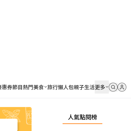
優惠券
節目
熱門
美食
旅行
懶人包
親子
生活
更多
人氣點閱榜