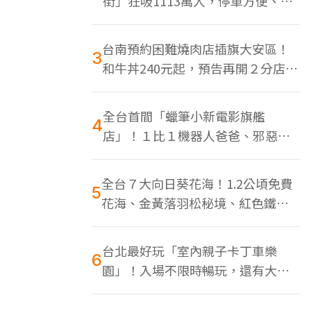
街」狂吸1113萬人，停車方便、特
色美食多
台南預約困難燒肉店插旗大安區！
3
和牛丼240元起，預告再開２分店、
地點曝光
全台首間「蠟筆小新電影旗艦
4
店」！１比１機器人爸爸、邪惡正
男，百款周邊買翻
全台７大向日葵花海！1.2公頃免費
5
花海、金黃落羽松秘境、紅色鐵橋
同框
台北最好玩「室內親子卡丁車樂
6
園」！入場不限時暢玩，還有大螢
幕Switch遊戲區