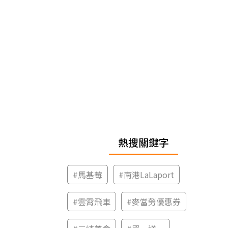
熱搜關鍵字
#
馬基莓
#
南港LaLaport
#
雲霄飛車
#
麥當勞優惠券