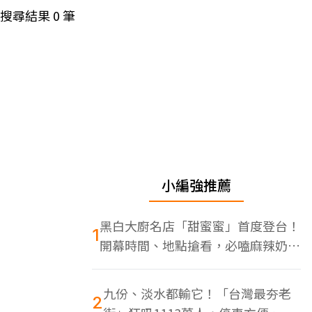
搜尋結果
0
筆
小編強推薦
黑白大廚名店「甜蜜蜜」首度登台！
1
開幕時間、地點搶看，必嗑麻辣奶油
蝦
九份、淡水都輸它！「台灣最夯老
2