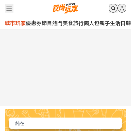
城市玩家
優惠券
節目
熱門
美食
旅行
懶人包
親子
生活
日韓