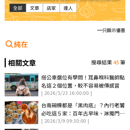
全部
文章
店家
達人
只顯示優惠
純在
相關文章
搜尋結果
45
筆
搭公車選位有學問！耳鼻喉科醫師點
名這２個位置，較不容易被傳感冒
| 2026/5/23 16:00:00 |
台南碗粿都是「黑肉底」？內行老饕
必吃這５家：百年古早味、淋獨門黑
| 2026/3/9 09:30:00 |
豆醬油