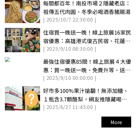
每間都百年！南投市場２隱藏老店：
祖傳五代肉圓、冬季必喝酒香豬腸湯
| 2025/10/7 22:30:00 |
住宿買一晚送一晚！線上旅展16家民
宿優惠：高雄港式復古民宿、花蓮親
| 2025/9/10 08:30:00 |
子農場
最強住宿優惠85間！線上旅展４大優
惠：買一晚送一晚、免費升等、送一
| 2025/9/10 00:00:00 |
泊二食
好市多100%果汁搶翻！無添加糖、
１瓶含3.7顆酪梨，網友推隱藏喝法
| 2025/6/27 11:45:00 |
再升級
More