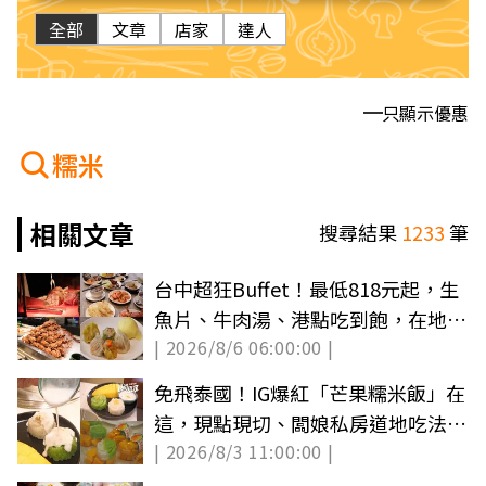
全部
文章
店家
達人
只顯示優惠
糯米
相關文章
搜尋結果
1233
筆
台中超狂Buffet！最低818元起，生
魚片、牛肉湯、港點吃到飽，在地人
| 2026/8/6 06:00:00 |
最高７折
免飛泰國！IG爆紅「芒果糯米飯」在
這，現點現切、闆娘私房道地吃法公
| 2026/8/3 11:00:00 |
開