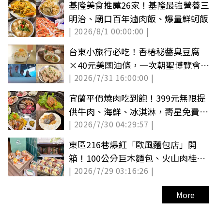
基隆美食推薦26家！基隆最強營養三
明治、廟口百年滷肉飯、爆量鮮蚵飯
| 2026/8/1 00:00:00 |
台東小旅行必吃！香椿秘醬臭豆腐
×40元美國油條，一次朝聖博覽會＋
| 2026/7/31 16:00:00 |
博物館住宿
宜蘭平價燒肉吃到飽！399元無限提
供牛肉、海鮮、冰淇淋，壽星免費吃
| 2026/7/30 04:29:57 |
牛舌
東區216巷爆紅「歐風麵包店」開
箱！100公分巨木麵包、火山肉桂
| 2026/7/29 03:16:26 |
捲，價格優惠看這
More