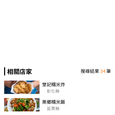
相關店家
搜尋結果
34
筆
堂記糯米炸
彰化縣
栗鄉糯米飯
苗栗縣