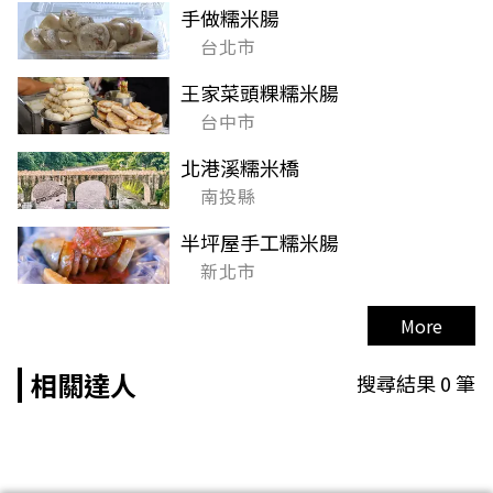
手做糯米腸
台北市
王家菜頭粿糯米腸
台中市
北港溪糯米橋
南投縣
半坪屋手工糯米腸
新北市
More
相關達人
搜尋結果
0
筆