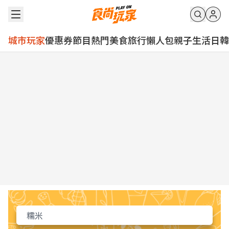
城市玩家
優惠券
節目
熱門
美食
旅行
懶人包
親子
生活
日韓