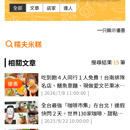
全部
文章
店家
達人
只顯示優惠
糯夫米糕
相關文章
搜尋結果
15
筆
吃到飽４人同行１人免費！台南排隊
優惠
名店、鱔魚意麵、現做愛文芒果冰無
| 2026/7/8 11:00:00 |
限吃
全台最強「咖啡市集」在台北！連假
快閃２天，世界130家咖啡、甜點名
| 2025/9/22 10:00:00 |
店集合