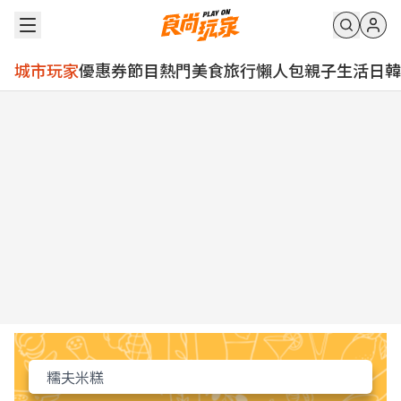
城市玩家
優惠券
節目
熱門
美食
旅行
懶人包
親子
生活
日韓