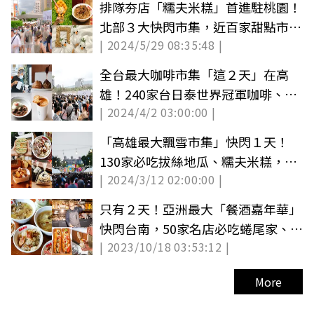
排隊夯店「糯夫米糕」首進駐桃園！
北部３大快閃市集，近百家甜點市集
| 2024/5/29 08:35:48 |
快來逛
全台最大咖啡市集「這２天」在高
雄！240家台日泰世界冠軍咖啡、風
| 2024/4/2 03:00:00 |
格美食逛爆
「高雄最大飄雪市集」快閃１天！
130家必吃拔絲地瓜、糯夫米糕，周
| 2024/3/12 02:00:00 |
湯豪壓軸
只有２天！亞洲最大「餐酒嘉年華」
快閃台南，50家名店必吃蜷尾家、糯
| 2023/10/18 03:53:12 |
夫米糕
More