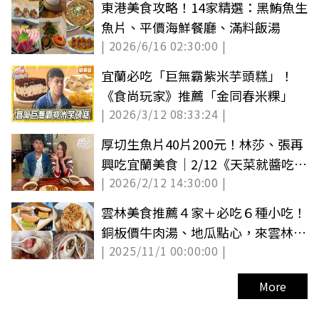
東港美食攻略！14家精選：黑鮪魚生
魚片、平價海鮮餐廳、滿料飯湯
| 2026/6/16 02:30:00 |
宜蘭必吃「巨無霸紫米芋頭糕」！
《食尚玩家》推薦「金同春米粿」
| 2026/3/12 08:33:24 |
厚切生魚片40片200元！林莎、張再
興吃宜蘭美食｜2/12《天菜就醬吃》
| 2026/2/12 14:30:00 |
店家資訊
雲林美食推薦４家＋必吃６種小吃！
銅板價牛肉湯、地瓜點心，來雲林吃
| 2025/11/1 00:00:00 |
這些
More