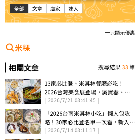
全部
文章
店家
達人
只顯示優惠
米粿
相關文章
搜尋結果
33
筆
13家必比登、米其林餐廳必吃！
2026台灣美食展登場，吳寶春、阿
| 2026/7/21 03:41:45 |
基師都來了
「2026台南米其林小吃」懶人包攻
略！30家必比登名單一次看，新入選
| 2026/7/14 03:11:17 |
３家必吃