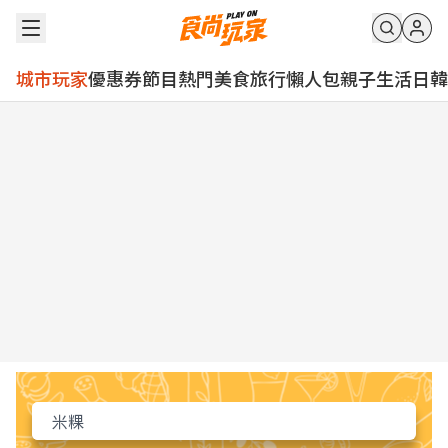
城市玩家
優惠券
節目
熱門
美食
旅行
懶人包
親子
生活
日韓