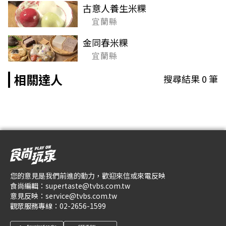
古意人養生米粿
宜蘭縣
金同春米粿
宜蘭縣
相關達人
搜尋結果
0
筆
您的意見是我們前進的動力，歡迎來信或來電反映
食尚編輯：
supertaste@tvbs.com.tw
意見反映：
service@tvbs.com.tw
觀眾服務專線：
02-2656-1599