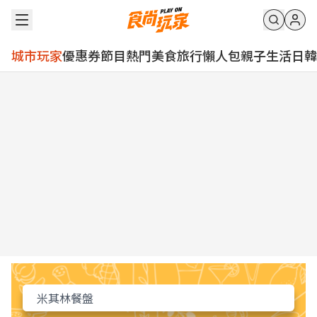
城市玩家
優惠券
節目
熱門
美食
旅行
懶人包
親子
生活
日韓