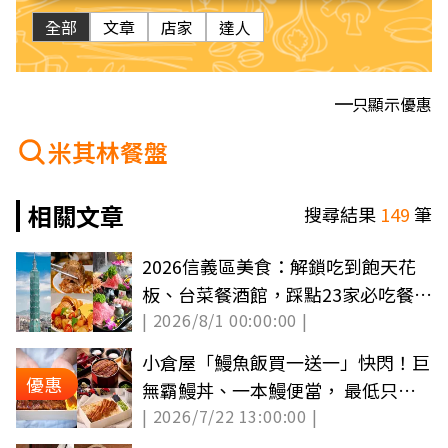
全部
文章
店家
達人
只顯示優惠
米其林餐盤
相關文章
搜尋結果
149
筆
2026信義區美食：解鎖吃到飽天花
板、台菜餐酒館，踩點23家必吃餐
| 2026/8/1 00:00:00 |
廳！
小倉屋「鰻魚飯買一送一」快閃！巨
優惠
無霸鰻丼、一本鰻便當， 最低只要
| 2026/7/22 13:00:00 |
340元