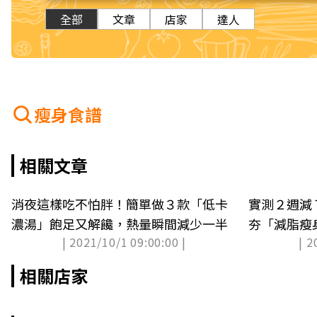
全部
文章
店家
達人
瘦身食譜
相關文章
消夜這樣吃不怕胖！簡單做３款「低卡
實測２週減
濃湯」飽足又解饞，熱量瞬間減少一半
夯「減脂瘦
| 2021/10/1 09:00:00 |
| 2
又飽足
相關店家