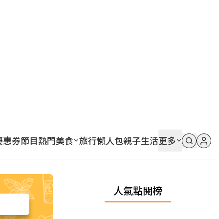
優惠券
節目
熱門
美食
旅行
懶人包
親子
生活
更多
人氣點閱榜