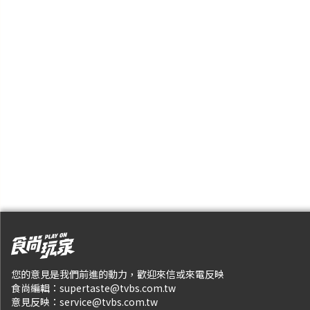
您的意見是我們前進的動力，歡迎來信或來電反映
食尚編輯：
supertaste@tvbs.com.tw
意見反映：
service@tvbs.com.tw