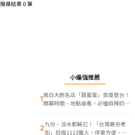
搜尋結果
0
筆
小編強推薦
黑白大廚名店「甜蜜蜜」首度登台！
1
開幕時間、地點搶看，必嗑麻辣奶油
蝦
九份、淡水都輸它！「台灣最夯老
2
街」狂吸1113萬人，停車方便、特