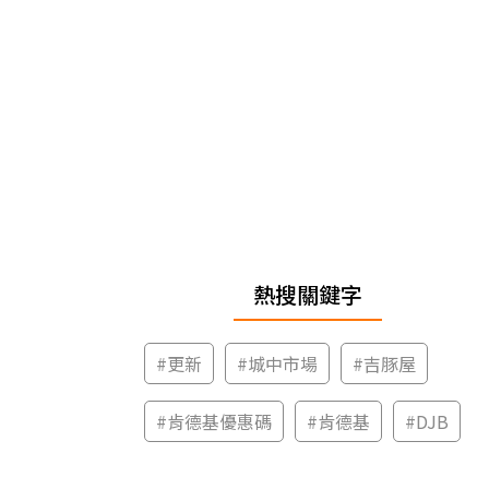
熱搜關鍵字
#
更新
#
城中市場
#
吉豚屋
#
肯德基優惠碼
#
肯德基
#
DJB