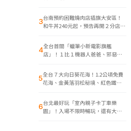
色美食多
台南預約困難燒肉店插旗大安區！
3
和牛丼240元起，預告再開２分店、
地點曝光
全台首間「蠟筆小新電影旗艦
4
店」！１比１機器人爸爸、邪惡正
男，百款周邊買翻
全台７大向日葵花海！1.2公頃免費
5
花海、金黃落羽松秘境、紅色鐵橋
同框
台北最好玩「室內親子卡丁車樂
6
園」！入場不限時暢玩，還有大螢
幕Switch遊戲區